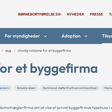
BØRNEBORTFØRELSE.DK
NYHEDER
PRESSE
T
For myndigheder
Adoption
Tilsy
aug
Ulovlig reklame for et byggefirma
for et byggefirma
ejendom
Ankestyrelsen
Kommunal støtte til erhvervsvirksomhed
Marke
domsmæglerfirma om at vise et privat byggefirmas typehuse i