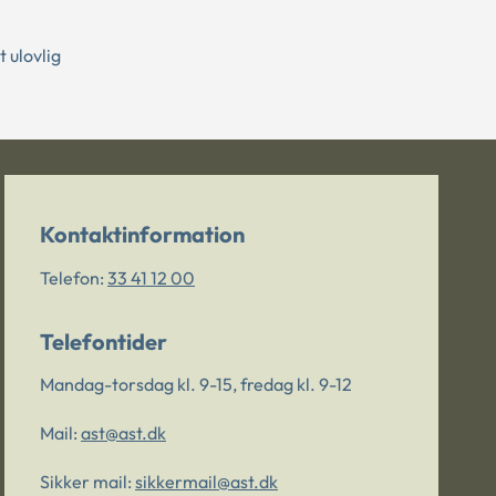
 ulovlig
Kontaktinformation
Telefon:
33 41 12 00
Telefontider
Mandag-torsdag kl. 9-15, fredag kl. 9-12
Mail:
ast@ast.dk
Sikker mail:
sikkermail@ast.dk