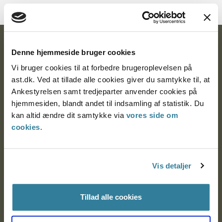
Ankestyrelsen
Denne hjemmeside bruger cookies
Postadresse:
Vi bruger cookies til at forbedre brugeroplevelsen på
ast.dk. Ved at tillade alle cookies giver du samtykke til, at
Nytorv 7, 2. sal
Ankestyrelsen samt tredjeparter anvender cookies på
9000 Aalborg
hjemmesiden, blandt andet til indsamling af statistik. Du
kan altid ændre dit samtykke via
vores side om
cookies
.
Ankestyrelsen Aalborg
Vis detaljer
Ankestyrelsen København
Tillad alle cookies
EAN: 57 98 000 35 48 21
CVR: 1007 4002