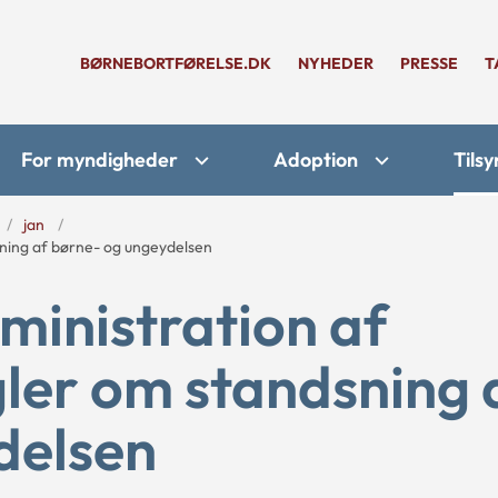
BØRNEBORTFØRELSE.DK
NYHEDER
PRESSE
T
For myndigheder
Adoption
Tilsy
jan
ning af børne- og ungeydelsen
inistration af
gler om standsning 
delsen