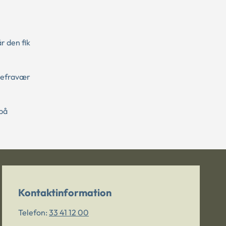
r den fik
lefravær
 på
Kontaktinformation
Telefon:
33 41 12 00