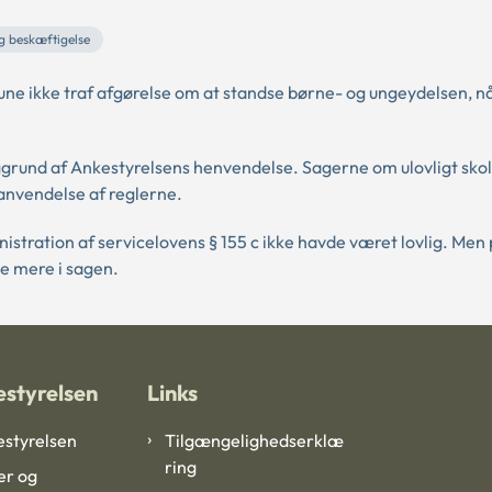
g beskæftigelse
ikke traf afgørelse om at standse børne- og ungeydelsen, nå
grund af Ankestyrelsens henvendelse. Sagerne om ulovligt sko
t anvendelse af reglerne.
tration af servicelovens § 155 c ikke havde været lovlig. Men
e mere i sagen.
styrelsen
Links
styrelsen
Tilgængelighedserklæ
ring
er og