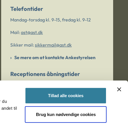
Telefontider
Mandag-torsdag kl. 9-15, fredag kl. 9-12
Mail:
ast@ast.dk
Sikker mail:
sikkermail@ast.dk
Se mere om at kontakte Ankestyrelsen
Receptionens åbningstider
Mandag-torsdag kl. 9-15, fredag kl. 9-13
Tillad alle cookies
r du
Er du bekymret for et barn/en ung?
andet til
Brug kun nødvendige cookies