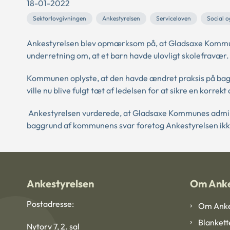
18-01-2022
Sektorlovgivningen
Ankestyrelsen
Serviceloven
Social o
Ankestyrelsen blev opmærksom på, at Gladsaxe Kommune 
underretning om, at et barn havde ulovligt skolefravær.
Kommunen oplyste, at den havde ændret praksis på bag
ville nu blive fulgt tæt af ledelsen for at sikre en korrek
Ankestyrelsen vurderede, at Gladsaxe Kommunes adminis
baggrund af kommunens svar foretog Ankestyrelsen ikk
Ankestyrelsen
Om Anke
Postadresse:
Om Anke
Blankett
Nytorv 7, 2. sal