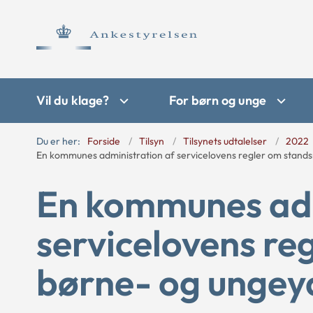
Vil du klage?
For børn og unge
Du er her:
Forside
Tilsyn
Tilsynets udtalelser
2022
En kommunes administration af servicelovens regler om stands
En kommunes adm
servicelovens re
børne- og ungey