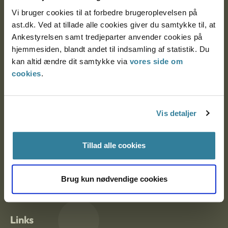
Vi bruger cookies til at forbedre brugeroplevelsen på
ast.dk. Ved at tillade alle cookies giver du samtykke til, at
Ankestyrelsen Aalborg
Ankestyrelsen samt tredjeparter anvender cookies på
hjemmesiden, blandt andet til indsamling af statistik. Du
Ankestyrelsen København
kan altid ændre dit samtykke via
vores side om
cookies
.
EAN: 57 98 000 35 48 21
CVR: 1007 4002
Vis detaljer
Tillad alle cookies
Om Ankestyrelsen
Om Ankestyrelsen
Brug kun nødvendige cookies
Blanketter og kontaktformularer
Links