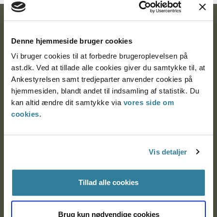
Ankestyrelsen
Denne hjemmeside bruger cookies
Postadresse:
Vi bruger cookies til at forbedre brugeroplevelsen på
Nytorv 7, 2. sal
ast.dk. Ved at tillade alle cookies giver du samtykke til, at
9000 Aalborg
Ankestyrelsen samt tredjeparter anvender cookies på
hjemmesiden, blandt andet til indsamling af statistik. Du
kan altid ændre dit samtykke via
vores side om
cookies
.
Ankestyrelsen Aalborg
Ankestyrelsen København
Vis detaljer
EAN: 57 98 000 35 48 21
Tillad alle cookies
CVR: 1007 4002
Brug kun nødvendige cookies