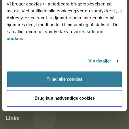
Vi bruger cookies til at forbedre brugeroplevelsen på
Ankestyrelsen Aalborg
ast.dk. Ved at tillade alle cookies giver du samtykke til, at
Ankestyrelsen samt tredjeparter anvender cookies på
hjemmesiden, blandt andet til indsamling af statistik. Du
Ankestyrelsen København
kan altid ændre dit samtykke via
vores side om
cookies
.
EAN: 57 98 000 35 48 21
CVR: 1007 4002
Vis detaljer
Om Ankestyrelsen
Tillad alle cookies
Om Ankestyrelsen
Brug kun nødvendige cookies
Blanketter og kontaktformularer
Links