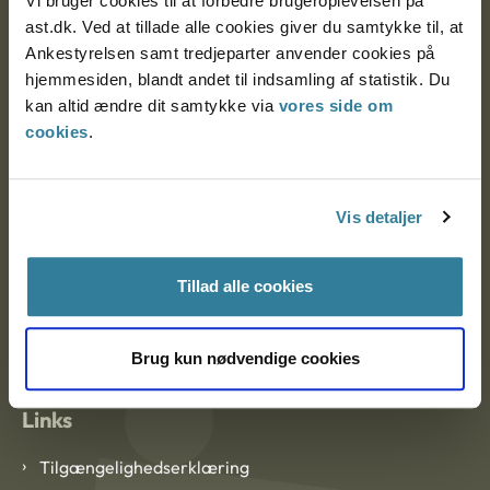
Vi bruger cookies til at forbedre brugeroplevelsen på
Ankestyrelsen Aalborg
ast.dk. Ved at tillade alle cookies giver du samtykke til, at
Ankestyrelsen samt tredjeparter anvender cookies på
Ankestyrelsen København
hjemmesiden, blandt andet til indsamling af statistik. Du
kan altid ændre dit samtykke via
vores side om
cookies
.
EAN: 57 98 000 35 48 21
CVR: 1007 4002
Vis detaljer
Om Ankestyrelsen
Tillad alle cookies
Om Ankestyrelsen
Blanketter og kontaktformularer
Brug kun nødvendige cookies
Links
Tilgængelighedserklæring