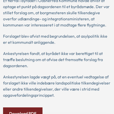
Et flertal i byrådet i Odsherred Kommune havde afvist at
optage et punkt på dagsordenen til et byrådsmøde. Der var
stillet forslag om, at borgmesteren skulle tilkendegive
overfor udlændinge- og integrationsministeren, at
kommunen var interesseret i at modtage flere flygtninge.
Forslaget blev afvist med begrundelsen, at asylpolitik ikke
er et kommunalt anliggende.
Ankestyrelsen fandt, at byrådet ikke var berettiget til at
træffe beslutning om at afvise det fremsatte forslag fra
dagsordenen.
Ankestyrelsen lagde vægt på, at en eventuel vedtagelse af
forslaget ikke ville indebære landspolitiske tilkendegivelser
eller andre tilkendegivelser, der ville være i strid med
opgavefordelingsprincippet.
Download PDF