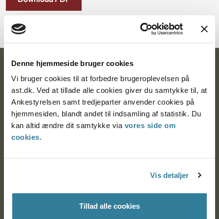
Denne hjemmeside bruger cookies
Ankestyrelsen
Vi bruger cookies til at forbedre brugeroplevelsen på
Postadresse:
ast.dk. Ved at tillade alle cookies giver du samtykke til, at
Ankestyrelsen samt tredjeparter anvender cookies på
Nytorv 7, 2. sal
hjemmesiden, blandt andet til indsamling af statistik. Du
9000 Aalborg
kan altid ændre dit samtykke via
vores side om
cookies
.
Ankestyrelsen Aalborg
Vis detaljer
Ankestyrelsen København
Tillad alle cookies