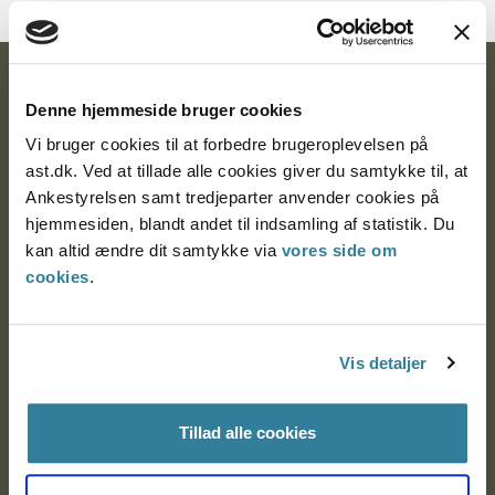
Ankestyrelsen
Denne hjemmeside bruger cookies
Postadresse:
Vi bruger cookies til at forbedre brugeroplevelsen på
ast.dk. Ved at tillade alle cookies giver du samtykke til, at
Nytorv 7, 2. sal
Ankestyrelsen samt tredjeparter anvender cookies på
9000 Aalborg
hjemmesiden, blandt andet til indsamling af statistik. Du
kan altid ændre dit samtykke via
vores side om
cookies
.
Ankestyrelsen Aalborg
Ankestyrelsen København
Vis detaljer
Tillad alle cookies
EAN: 57 98 000 35 48 21
CVR: 1007 4002