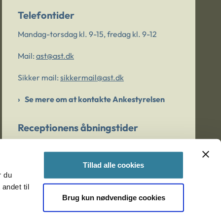
Telefontider
Mandag-torsdag kl. 9-15, fredag kl. 9-12
Mail:
ast@ast.dk
Sikker mail:
sikkermail@ast.dk
Se mere om at kontakte Ankestyrelsen
Receptionens åbningstider
Mandag-torsdag kl. 9-15, fredag kl. 9-13
Tillad alle cookies
r du
Er du bekymret for et barn/en ung?
andet til
Brug kun nødvendige cookies