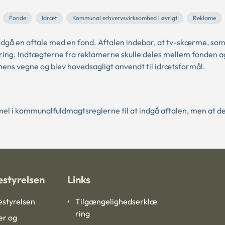
Fonde
Idræt
Kommunal erhvervsvirksomhed i øvrigt
Reklame
gå en aftale med en fond. Aftalen indebar, at tv-skærme, som
amering. Indtægterne fra reklamerne skulle deles mellem fonden o
s vegne og blev hovedsagligt anvendt til idrætsformål.
mel i kommunalfuldmagtsreglerne til at indgå aftalen, men at de
styrelsen
Links
styrelsen
Tilgængelighedserklæ
ring
er og