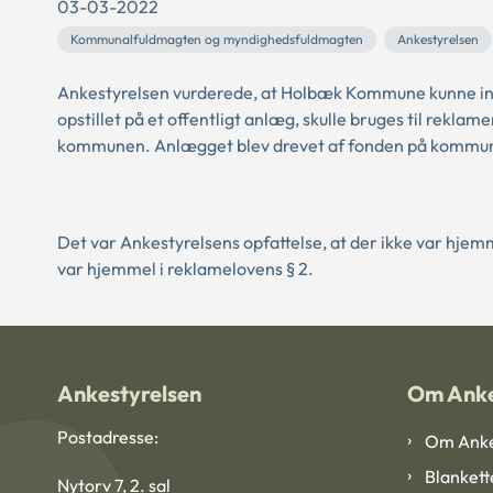
03-03-2022
Kommunalfuldmagten og myndighedsfuldmagten
Ankestyrelsen
Ankestyrelsen vurderede, at Holbæk Kommune kunne ind
opstillet på et offentligt anlæg, skulle bruges til rekl
kommunen. Anlægget blev drevet af fonden på kommunen
Det var Ankestyrelsens opfattelse, at der ikke var hjem
var hjemmel i reklamelovens § 2.
Ankestyrelsen
Om Anke
Postadresse:
Om Anke
Blankett
Nytorv 7, 2. sal