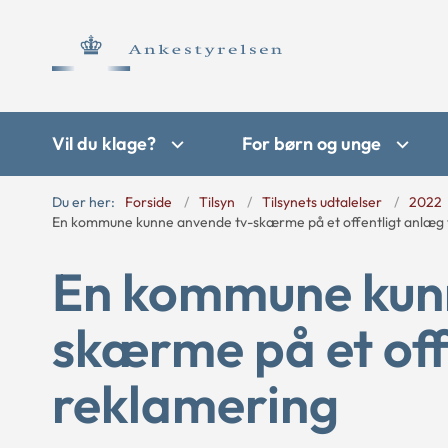
Vil du klage?
For børn og unge
Du er her:
Forside
Tilsyn
Tilsynets udtalelser
2022
En kommune kunne anvende tv-skærme på et offentligt anlæg t
En kommune kun
skærme på et offe
reklamering