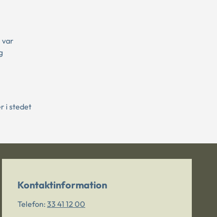
 var
g
r i stedet
Kontaktinformation
Telefon:
33 41 12 00