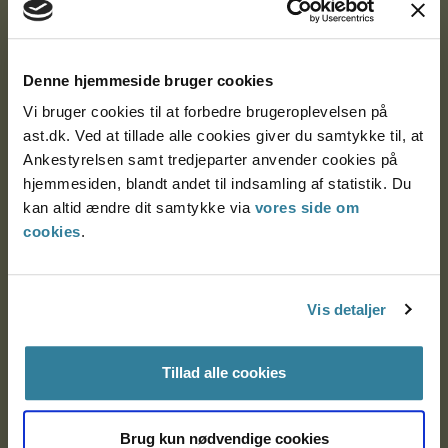
Ankestyrelsen
Denne hjemmeside bruger cookies
Postadresse:
Vi bruger cookies til at forbedre brugeroplevelsen på
Nytorv 7, 2. sal
ast.dk. Ved at tillade alle cookies giver du samtykke til, at
9000 Aalborg
Ankestyrelsen samt tredjeparter anvender cookies på
hjemmesiden, blandt andet til indsamling af statistik. Du
kan altid ændre dit samtykke via
vores side om
Ankestyrelsen Aalborg
cookies
.
Ankestyrelsen København
Vis detaljer
EAN: 57 98 000 35 48 21
Tillad alle cookies
CVR: 1007 4002
Brug kun nødvendige cookies