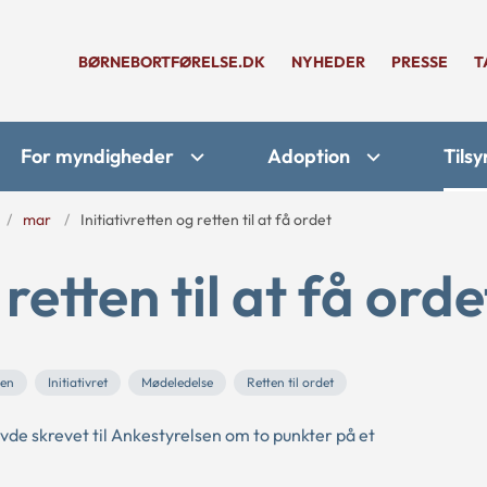
BØRNEBORTFØRELSE.DK
NYHEDER
PRESSE
T
For myndigheder
Adoption
Tilsy
mar
Initiativretten og retten til at få ordet
 retten til at få orde
en
Initiativret
Mødeledelse
Retten til ordet
e skrevet til Ankestyrelsen om to punkter på et