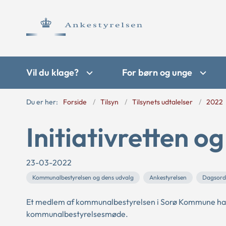
Vil du klage?
For børn og unge
Du er her:
Forside
Tilsyn
Tilsynets udtalelser
2022
Initiativretten og
23-03-2022
Kommunalbestyrelsen og dens udvalg
Ankestyrelsen
Dagsord
Et medlem af kommunalbestyrelsen i Sorø Kommune havd
kommunalbestyrelsesmøde.