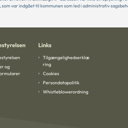
, som var indgået til kommunen som led i administrativ sagsbeh
styrelsen
Links
styrelsen
Tilgængelighedserklæ
ring
er og
formularer
Cookies
Persondatapolitik
Whistleblowerordning