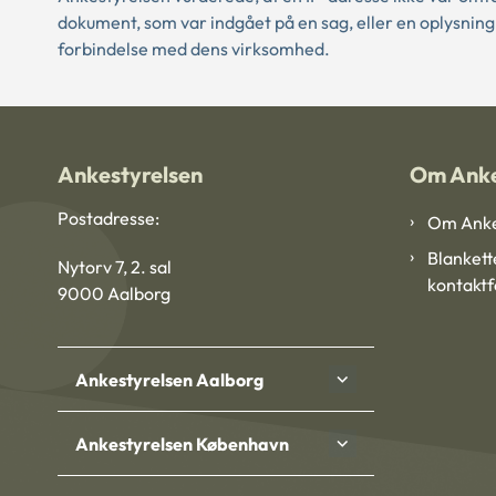
dokument, som var indgået på en sag, eller en oplysning
forbindelse med dens virksomhed.
Ankestyrelsen
Om Anke
Postadresse:
Om Anke
Blankett
Nytorv 7, 2. sal
kontakt
9000 Aalborg
Ankestyrelsen Aalborg
Ankestyrelsen København