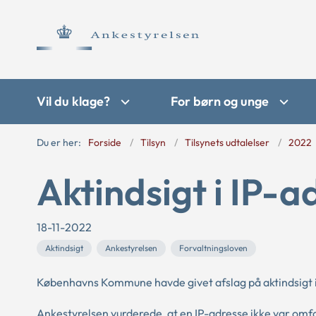
Vil du klage?
For børn og unge
Du er her:
Forside
Tilsyn
Tilsynets udtalelser
2022
Aktindsigt i IP-a
18-11-2022
Aktindsigt
Ankestyrelsen
Forvaltningsloven
Københavns Kommune havde givet afslag på aktindsigt 
Ankestyrelsen vurderede, at en IP-adresse ikke var omfatt