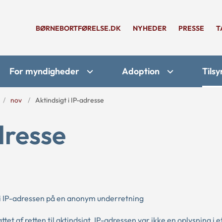
BØRNEBORTFØRELSE.DK
NYHEDER
PRESSE
T
For myndigheder
Adoption
Tilsy
nov
Aktindsigt i IP-adresse
dresse
i IP-adressen på en anonym underretning
et af retten til aktindsigt. IP-adressen var ikke en oplysning i e