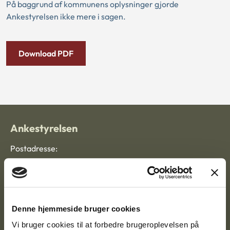
På baggrund af kommunens oplysninger gjorde
Ankestyrelsen ikke mere i sagen.
Download PDF
Ankestyrelsen
Postadresse:
Nytorv 7, 2. sal
9000 Aalborg
Denne hjemmeside bruger cookies
Ankestyrelsen Aalborg
Vi bruger cookies til at forbedre brugeroplevelsen på