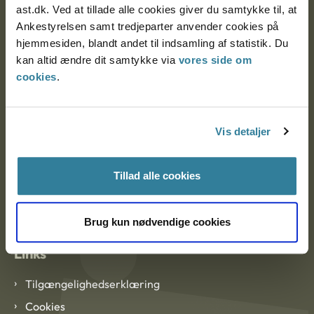
ast.dk. Ved at tillade alle cookies giver du samtykke til, at
Ankestyrelsen samt tredjeparter anvender cookies på
Ankestyrelsen København
hjemmesiden, blandt andet til indsamling af statistik. Du
kan altid ændre dit samtykke via
vores side om
cookies
.
EAN: 57 98 000 35 48 21
CVR: 1007 4002
Vis detaljer
Om Ankestyrelsen
Tillad alle cookies
Om Ankestyrelsen
Blanketter og kontaktformularer
Brug kun nødvendige cookies
Links
Tilgængelighedserklæring
Cookies