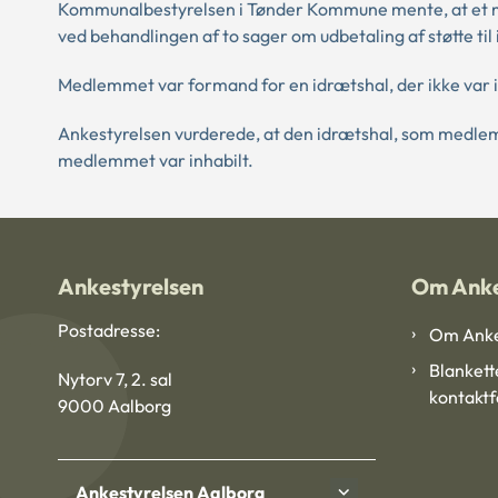
Kommunalbestyrelsen i Tønder Kommune mente, at et me
ved behandlingen af to sager om udbetaling af støtte til
Medlemmet var formand for en idrætshal, der ikke var in
Ankestyrelsen vurderede, at den idrætshal, som medlemm
medlemmet var inhabilt.
Ankestyrelsen
Om Anke
Postadresse:
Om Anke
Blankett
Nytorv 7, 2. sal
kontakt
9000 Aalborg
Ankestyrelsen Aalborg