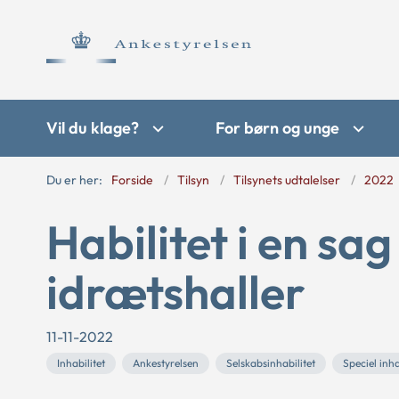
Vil du klage?
For børn og unge
Du er her:
Forside
Tilsyn
Tilsynets udtalelser
2022
Habilitet i en sag
idrætshaller
11-11-2022
Inhabilitet
Ankestyrelsen
Selskabsinhabilitet
Speciel inha