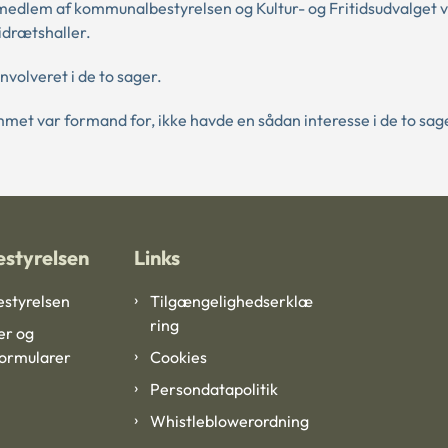
dlem af kommunalbestyrelsen og Kultur- og Fritidsudvalget va
 idrætshaller.
volveret i de to sager.
et var formand for, ikke havde en sådan interesse i de to sage
styrelsen
Links
styrelsen
Tilgængelighedserklæ
ring
er og
formularer
Cookies
Persondatapolitik
Whistleblowerordning