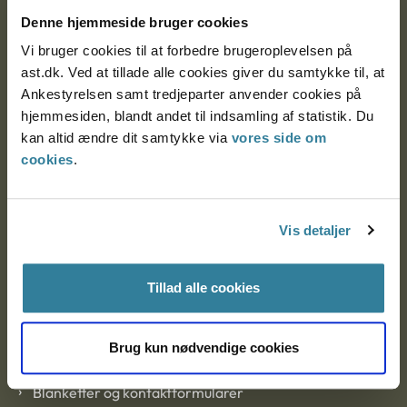
Nytorv 7, 2. sal
Denne hjemmeside bruger cookies
9000 Aalborg
Vi bruger cookies til at forbedre brugeroplevelsen på
ast.dk. Ved at tillade alle cookies giver du samtykke til, at
Ankestyrelsen samt tredjeparter anvender cookies på
Ankestyrelsen Aalborg
hjemmesiden, blandt andet til indsamling af statistik. Du
kan altid ændre dit samtykke via
vores side om
Ankestyrelsen København
cookies
.
EAN: 57 98 000 35 48 21
Vis detaljer
CVR: 1007 4002
Tillad alle cookies
Om Ankestyrelsen
Brug kun nødvendige cookies
Om Ankestyrelsen
Blanketter og kontaktformularer