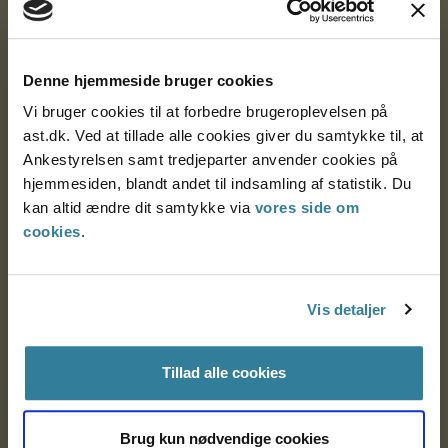
Ankestyrelsen
Denne hjemmeside bruger cookies
Postadresse:
Vi bruger cookies til at forbedre brugeroplevelsen på
Nytorv 7, 2. sal
ast.dk. Ved at tillade alle cookies giver du samtykke til, at
9000 Aalborg
Ankestyrelsen samt tredjeparter anvender cookies på
hjemmesiden, blandt andet til indsamling af statistik. Du
kan altid ændre dit samtykke via
vores side om
Ankestyrelsen Aalborg
cookies
.
Ankestyrelsen København
Vis detaljer
EAN: 57 98 000 35 48 21
Tillad alle cookies
CVR: 1007 4002
Brug kun nødvendige cookies