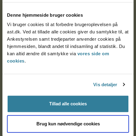
Postadresse:
Denne hjemmeside bruger cookies
Nytorv 7, 2. sal
Vi bruger cookies til at forbedre brugeroplevelsen på
9000 Aalborg
ast.dk. Ved at tillade alle cookies giver du samtykke til, at
Ankestyrelsen samt tredjeparter anvender cookies på
hjemmesiden, blandt andet til indsamling af statistik. Du
Ankestyrelsen Aalborg
kan altid ændre dit samtykke via
vores side om
cookies
.
Ankestyrelsen København
Vis detaljer
EAN: 57 98 000 35 48 21
CVR: 1007 4002
Tillad alle cookies
Om Ankestyrelsen
Brug kun nødvendige cookies