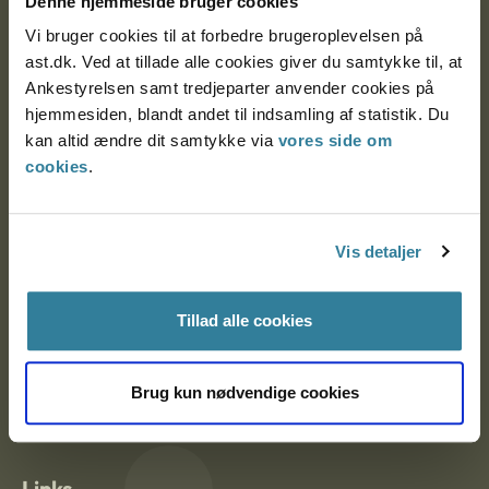
Denne hjemmeside bruger cookies
Vi bruger cookies til at forbedre brugeroplevelsen på
ast.dk. Ved at tillade alle cookies giver du samtykke til, at
Ankestyrelsen Aalborg
Ankestyrelsen samt tredjeparter anvender cookies på
hjemmesiden, blandt andet til indsamling af statistik. Du
kan altid ændre dit samtykke via
vores side om
Ankestyrelsen København
cookies
.
EAN: 57 98 000 35 48 21
Vis detaljer
CVR: 1007 4002
Tillad alle cookies
Om Ankestyrelsen
Om Ankestyrelsen
Brug kun nødvendige cookies
Blanketter og kontaktformularer
Links