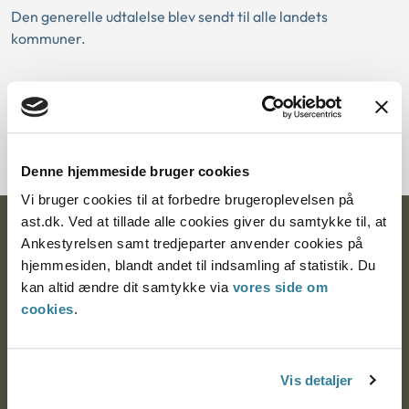
Den generelle udtalelse blev sendt til alle landets
kommuner.
Download PDF
Denne hjemmeside bruger cookies
Vi bruger cookies til at forbedre brugeroplevelsen på
ast.dk. Ved at tillade alle cookies giver du samtykke til, at
Ankestyrelsen
Ankestyrelsen samt tredjeparter anvender cookies på
hjemmesiden, blandt andet til indsamling af statistik. Du
Postadresse:
kan altid ændre dit samtykke via
vores side om
cookies
.
Nytorv 7, 2. sal
9000 Aalborg
Vis detaljer
Ankestyrelsen Aalborg