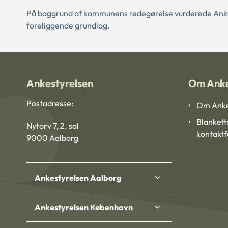
På baggrund af kommunens redegørelse vurderede Ankestyr
foreliggende grundlag.
Ankestyrelsen
Om Anke
Postadresse:
Om Anke
Blankett
Nytorv 7, 2. sal
kontakt
9000 Aalborg
Ankestyrelsen Aalborg
Ankestyrelsen København