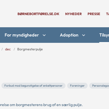
BØRNEBORTFØRELSE.DK
NYHEDER
PRESSE
T
For myndigheder
Adoption
Tilsy
dec
Borgmesterpulje
Forbud mod begunstigelse af enkeltpersoner
Foreninger
Personalego
lse om borgmesterens brug af en særlig pulje.