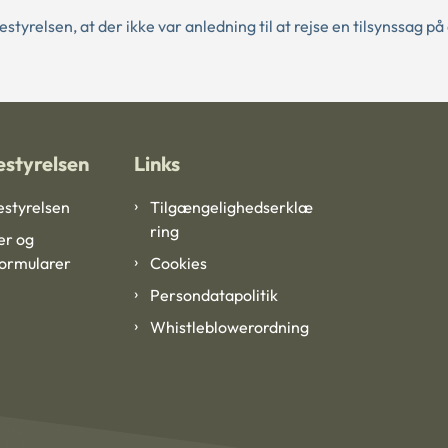
elsen, at der ikke var anledning til at rejse en tilsynssag på
styrelsen
Links
styrelsen
Tilgængelighedserklæ
ring
er og
formularer
Cookies
Persondatapolitik
Whistleblowerordning