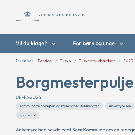
Vil du klage?
For børn og unge
Du er her:
Forside
Tilsyn
Tilsynets udtalelser
2023
Borgmesterpulje
08-12-2023
Kommunalfuldmagten og myndighedsfuldmagten
Ankestyrelsen
Sponsorat
Ankestyrelsen havde bedt Sorø Kommune om en redegøre