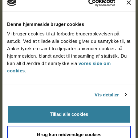
Ankestyrelsen
Denne hjemmeside bruger cookies
Postadresse:
Vi bruger cookies til at forbedre brugeroplevelsen på
Nytorv 7, 2. sal
ast.dk. Ved at tillade alle cookies giver du samtykke til, at
9000 Aalborg
Ankestyrelsen samt tredjeparter anvender cookies på
hjemmesiden, blandt andet til indsamling af statistik. Du
kan altid ændre dit samtykke via
vores side om
Ankestyrelsen Aalborg
cookies
.
Ankestyrelsen København
Vis detaljer
EAN: 57 98 000 35 48 21
Tillad alle cookies
CVR: 1007 4002
Brug kun nødvendige cookies