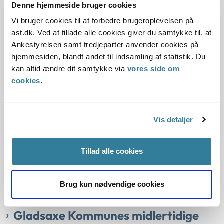
Hvidovre Kommunes midlertidige
Denne hjemmeside bruger cookies
reducering af personlig og praktisk
Vi bruger cookies til at forbedre brugeroplevelsen på
hjælp på grund af personalemangel
ast.dk. Ved at tillade alle cookies giver du samtykke til, at
Ankestyrelsen samt tredjeparter anvender cookies på
10-02-2023
hjemmesiden, blandt andet til indsamling af statistik. Du
kan altid ændre dit samtykke via
vores side om
Sektorlovgivningen
Hjemmehjælp
Personlig hjælp
cookies
.
Praktisk hjælp
Serviceloven
Social og beskæftigelse
Ankestyrelsen
Ankestyrelsen havde modtaget en henvendelse fra Ældre
Vis detaljer
Sagen vedrørende Hvidovre Kommunes midlertidige
reducering af hjælp på grund af personalemangel.
Tillad alle cookies
Ankestyrelsen vurderede, at Hvidovre Kommune havde
handlet i overensstemmelse med regler og praksis.
Ankestyrelsen afsluttede derfor sagen på det foreliggende
Brug kun nødvendige cookies
grundlag.
Gladsaxe Kommunes midlertidige