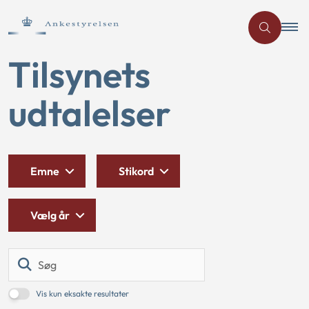
Tilsynets
udtalelser
Emne
Stikord
Vælg år
Søg
Vis kun eksakte resultater