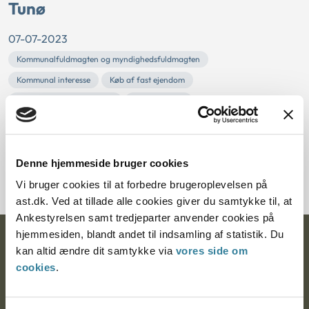
Tunø
07-07-2023
Kommunalfuldmagten og myndighedsfuldmagten
Kommunal interesse
Køb af fast ejendom
Udlejning/udlån af lokaler
Ankestyrelsen
Odder Kommune havde bedt Ankestyrelsen om at vurdere,
om kommunen kunne købe en ejendom på Tunø, der skulle
udlejes til de af kommunens ansatte, der arbejdede på øen.
Denne hjemmeside bruger cookies
Ankestyrelsen vurderede, at det ikke var lovligt.
Vi bruger cookies til at forbedre brugeroplevelsen på
ast.dk. Ved at tillade alle cookies giver du samtykke til, at
Ankestyrelsen samt tredjeparter anvender cookies på
hjemmesiden, blandt andet til indsamling af statistik. Du
Ankestyrelsen
kan altid ændre dit samtykke via
vores side om
cookies
.
Postadresse:
Nytorv 7, 2. sal