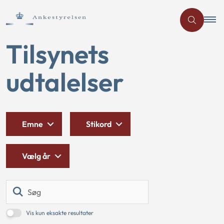
Tilsynets
udtalelser
Emne
Stikord
Vælg år
Søg
Vis kun eksakte resultater