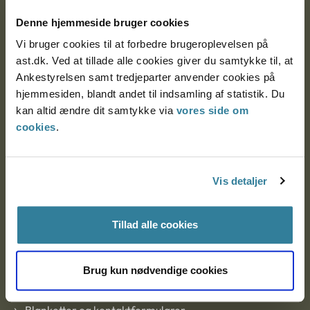
Nytorv 7, 2. sal
Denne hjemmeside bruger cookies
9000 Aalborg
Vi bruger cookies til at forbedre brugeroplevelsen på
ast.dk. Ved at tillade alle cookies giver du samtykke til, at
Ankestyrelsen samt tredjeparter anvender cookies på
Ankestyrelsen Aalborg
hjemmesiden, blandt andet til indsamling af statistik. Du
kan altid ændre dit samtykke via
vores side om
cookies
.
Ankestyrelsen København
Vis detaljer
EAN: 57 98 000 35 48 21
CVR: 1007 4002
Tillad alle cookies
Om Ankestyrelsen
Brug kun nødvendige cookies
Om Ankestyrelsen
Blanketter og kontaktformularer