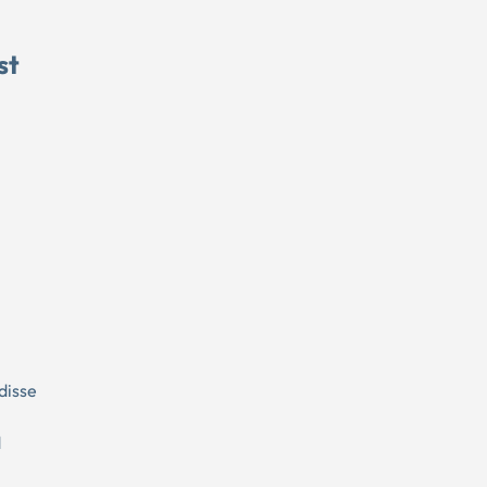
st
disse
d