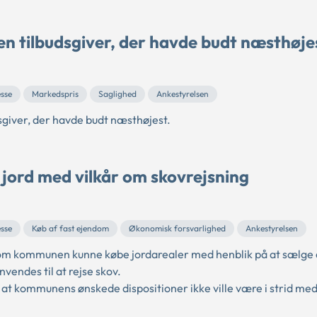
en tilbudsgiver, der havde budt næsthøje
sse
Markedspris
Saglighed
Ankestyrelsen
giver, der havde budt næsthøjest.
jord med vilkår om skovrejsning
sse
Køb af fast ejendom
Økonomisk forsvarlighed
Ankestyrelsen
m kommunen kunne købe jordarealer med henblik på at sælge 
nvendes til at rejse skov.
at kommunens ønskede dispositioner ikke ville være i strid me