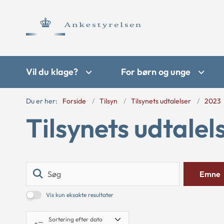
Vil du klage?
For børn og unge
Du er her:
Forside
Tilsyn
Tilsynets udtalelser
2023
Tilsynets udtalel
Søg
Emne
Vis kun eksakte resultater