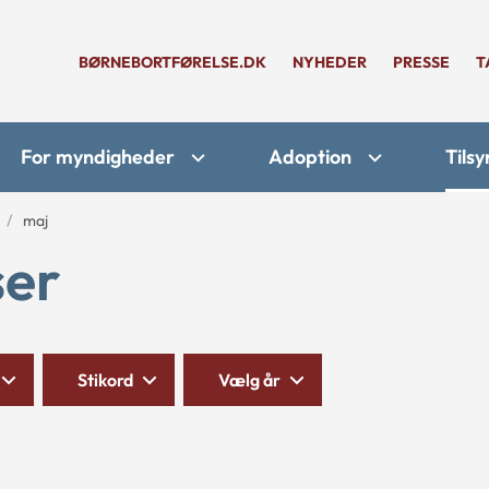
BØRNEBORTFØRELSE.DK
NYHEDER
PRESSE
T
For myndigheder
Adoption
Tilsy
maj
ser
Stikord
Vælg år