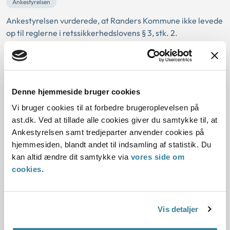
Ankestyrelsen
Ankestyrelsen vurderede, at Randers Kommune ikke levede
op til reglerne i retssikkerhedslovens § 3, stk. 2.
Randers Kommune havde ikke offentliggjort
sagsbehandlingsfrister på alle de relevante sagsområder,
som følger af § 1, stk. 2, i retssikkerhedsbekendtgørelsen, fx
VISO-forløb efter både serviceloven og barnets lov,
Denne hjemmeside bruger cookies
fritagelse for et sundt fr...
Vi bruger cookies til at forbedre brugeroplevelsen på
Egedal Kommunes praksis for
ast.dk. Ved at tillade alle cookies giver du samtykke til, at
Ankestyrelsen samt tredjeparter anvender cookies på
flytning af et antal beboere i
hjemmesiden, blandt andet til indsamling af statistik. Du
forbindelse med nedlæggelse af et
kan altid ændre dit samtykke via
vores side om
antal plejeboligpladser
cookies
.
11-12-2024
Sektorlovgivningen
Serviceloven
Social og beskæftigelse
Vis detaljer
Ankestyrelsen