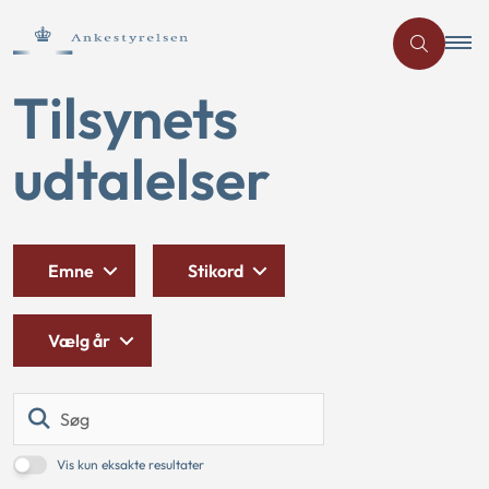
Tilsynets
udtalelser
Emne
Stikord
Vælg år
Søg
Vis kun eksakte resultater