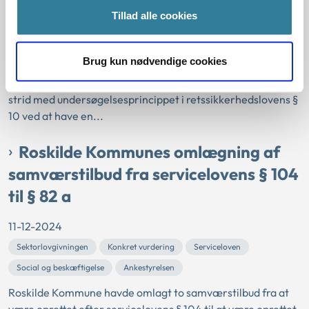
Ankestyrelsen var på baggrund af en henvendelse fra
Tillad alle cookies
Ældresagen blevet opmærksom på en bekymring for
Egedal Kommunes praksis for flytning af et antal beboere i
Brug kun nødvendige cookies
forbindelse med nedlæggelse af et antal plejeboligpladser.
Ankestyrelsen vurderede, at Egedal Kommune handlede i
strid med undersøgelsesprincippet i retssikkerhedslovens §
10 ved at have en...
Roskilde Kommunes omlægning af
samværstilbud fra servicelovens § 104
til § 82 a
11-12-2024
Sektorlovgivningen
Konkret vurdering
Serviceloven
Social og beskæftigelse
Ankestyrelsen
Roskilde Kommune havde omlagt to samværstilbud fra at