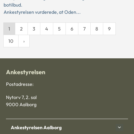
botilbud.
Ankestyrelsen vurderede, at Oden...
1
2
3
4
5
6
7
8
9
10
Ankestyrelsen
Postadresse:
Nytorv 7, 2. sal
9000 Aalborg
Ankestyrelsen Aalborg