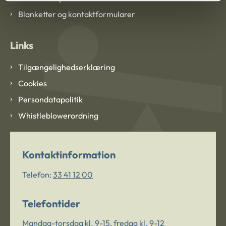
Blanketter og kontaktformularer
Links
Tilgængelighedserklæring
Cookies
Persondatapolitik
Whistleblowerordning
Kontaktinformation
Telefon:
33 41 12 00
Telefontider
Mandag-torsdag kl. 9-15, fredag kl. 9-12