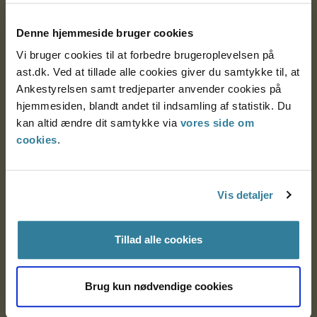
Postadresse:
Denne hjemmeside bruger cookies
Nytorv 7, 2. sal
Vi bruger cookies til at forbedre brugeroplevelsen på
9000 Aalborg
ast.dk. Ved at tillade alle cookies giver du samtykke til, at
Ankestyrelsen samt tredjeparter anvender cookies på
hjemmesiden, blandt andet til indsamling af statistik. Du
Ankestyrelsen Aalborg
kan altid ændre dit samtykke via
vores side om
cookies
.
Ankestyrelsen København
Vis detaljer
EAN: 57 98 000 35 48 21
CVR: 1007 4002
Tillad alle cookies
Om Ankestyrelsen
Brug kun nødvendige cookies
Om Ankestyrelsen