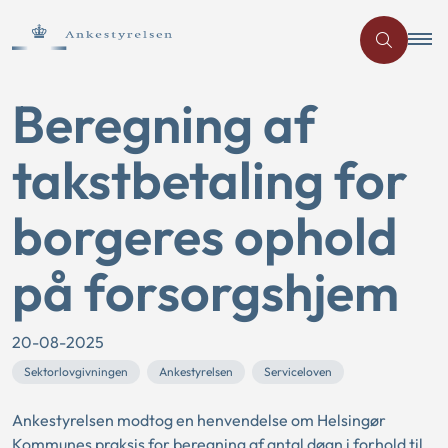
Beregning af
takstbetaling for
borgeres ophold
på forsorgshjem
20-08-2025
Sektorlovgivningen
Ankestyrelsen
Serviceloven
Ankestyrelsen modtog en henvendelse om Helsingør
Kommunes praksis for beregning af antal døgn i forhold til