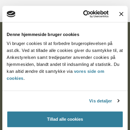
Ankestyrelsen
Denne hjemmeside bruger cookies
Vi bruger cookies til at forbedre brugeroplevelsen på
Postadresse:
ast.dk. Ved at tillade alle cookies giver du samtykke til, at
Ankestyrelsen samt tredjeparter anvender cookies på
Nytorv 7, 2. sal
hjemmesiden, blandt andet til indsamling af statistik. Du
9000 Aalborg
kan altid ændre dit samtykke via
vores side om
cookies
.
Ankestyrelsen Aalborg
Vis detaljer
Ankestyrelsen København
Tillad alle cookies
EAN: 57 98 000 35 48 21