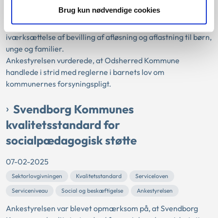
Brug kun nødvendige cookies
Ankestyrelsen var blevet opmærksom på, at Odsherred
Kommune i nogle tilfælde havde lang ventetid på
iværksættelse af bevilling af afløsning og aflastning til børn,
unge og familier.
Ankestyrelsen vurderede, at Odsherred Kommune
handlede i strid med reglerne i barnets lov om
kommunernes forsyningspligt.
Svendborg Kommunes
kvalitetsstandard for
socialpædagogisk støtte
07-02-2025
Sektorlovgivningen
Kvalitetsstandard
Serviceloven
Serviceniveau
Social og beskæftigelse
Ankestyrelsen
Ankestyrelsen var blevet opmærksom på, at Svendborg