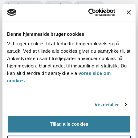
Sektorlovgivningen
Serviceloven
Serviceniveau
Social og beskæftigelse
Ankestyrelsen
Ankestyrelsen var blevet opmærksom på, at Kolding
Kommunens praksis ved vurderingen af behovet for
Denne hjemmeside bruger cookies
praktisk hjælp til støvsugning efter servicelovens § 83, stk. 1,
Vi bruger cookies til at forbedre brugeroplevelsen på
nr. 2, muligvis ikke var i overensstemmelse med regler og
ast.dk. Ved at tillade alle cookies giver du samtykke til, at
praksis.
Ankestyrelsen samt tredjeparter anvender cookies på
Kolding Kommune udtalte til Ankestyrelsen, at kommunen
hjemmesiden, blandt andet til indsamling af statistik. Du
foretog en konkret og individuel vurdering af, om borgeren
kan altid ændre dit samtykke via
vores side om
var...
cookies
.
Odsherred Kommunes overholdelse
af forsyningspligten ved bevilling af
Vis detaljer
afløsning og aflastning
Tillad alle cookies
12-02-2025
Sektorlovgivningen
Barnets lov
Serviceloven
Ankestyrelsen