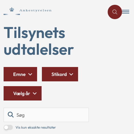
Tilsynets
udtalelser
Emne
Stikord
Vælg år
Søg
Vis kun eksakte resultater