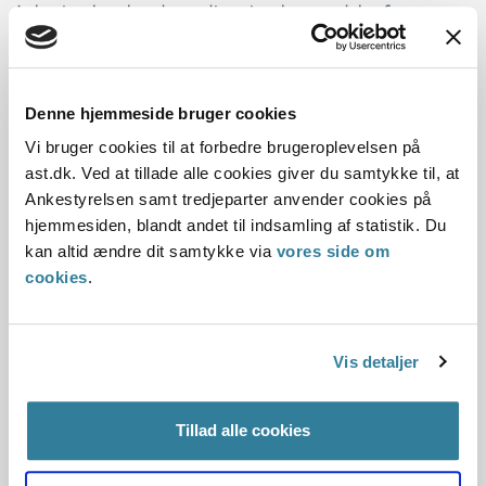
Ankestyrelsen havde modtaget en henvendelse fra en
borger om, at byrådet i Ishøj Kommune i forbindelse med et
møde havde afholdt et minuts stilhed med henvisning ”til
minde om og af respekt for ofrene i Gazakonflikten”.
Denne hjemmeside bruger cookies
Ankestyrelsen fandt ikke anledning til at rejse en tilsynssag
om byrådets handling.
Vi bruger cookies til at forbedre brugeroplevelsen på
ast.dk. Ved at tillade alle cookies giver du samtykke til, at
Skive Kommunes kvalitetsstandard
Ankestyrelsen samt tredjeparter anvender cookies på
for socialpædagogisk støtte
hjemmesiden, blandt andet til indsamling af statistik. Du
kan altid ændre dit samtykke via
vores side om
cookies
.
29-01-2025
Sektorlovgivningen
Kvalitetsstandard
Serviceloven
Serviceniveau
Social og beskæftigelse
Ankestyrelsen
Vis detaljer
Ankestyrelsen var blevet opmærksom på, at Skive
Kommunes kvalitetsstandard for socialpædagogisk støtte
Tillad alle cookies
efter servicelovens § 85 muligvis ikke var i
overensstemmelse med regler og praksis.