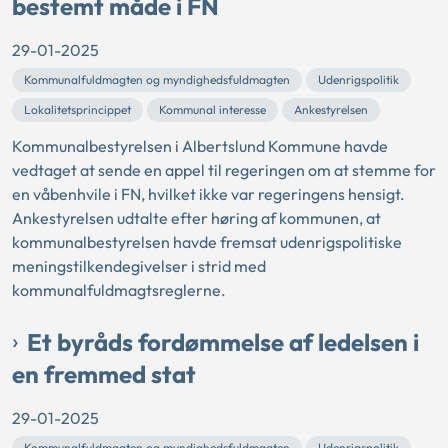
bestemt måde i FN
29-01-2025
Kommunalfuldmagten og myndighedsfuldmagten
Udenrigspolitik
Lokalitetsprincippet
Kommunal interesse
Ankestyrelsen
Kommunalbestyrelsen i Albertslund Kommune havde
vedtaget at sende en appel til regeringen om at stemme for
en våbenhvile i FN, hvilket ikke var regeringens hensigt.
Ankestyrelsen udtalte efter høring af kommunen, at
kommunalbestyrelsen havde fremsat udenrigspolitiske
meningstilkendegivelser i strid med
kommunalfuldmagtsreglerne.
Et byråds fordømmelse af ledelsen i
en fremmed stat
29-01-2025
Kommunalfuldmagten og myndighedsfuldmagten
Udenrigspolitik