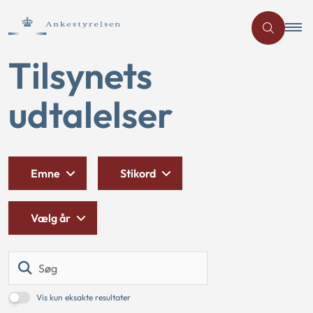
Tilsynets
udtalelser
Emne
Stikord
Vælg år
Søg
Vis kun eksakte resultater