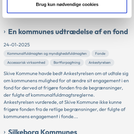
Skive Kommune udtalte til Ankestyrelsen, at kommunen var
Brug kun nødvendige cookies
bekendt med, at målgruppen for socialpædagogisk støtte
omfatter borgere, der bor i botilbud og på pleje...
En kommunes udtrædelse af en fond
24-01-2025
Kommunalfuldmagten og myndighedsfuldmagten
Fonde
Accessorisk virksomhed
Bortforpagtning
Ankestyrelsen
Skive Kommune havde bedt Ankestyrelsen om at udtale sig
om kommunens mulighed for at ændre sit engagement i en
fond for derved at frigøre fonden fra de begrænsninger,
der fulgte af kommunalfuldmagtsreglerne.
Ankestyrelsen vurderede, at Skive Kommune ikke kunne
frigøre fonden fra de retlige begrænsninger, der fulgte af
kommunens engagement i fonde...
Silkeborg Kommunes