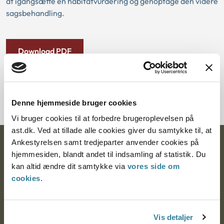
at igangsætte en habitatvurdering og genoptage den videre
sagsbehandling.
Download PDF
Denne hjemmeside bruger cookies
Vi bruger cookies til at forbedre brugeroplevelsen på
ast.dk. Ved at tillade alle cookies giver du samtykke til, at
Ankestyrelsen samt tredjeparter anvender cookies på
Ankestyrelsen
hjemmesiden, blandt andet til indsamling af statistik. Du
kan altid ændre dit samtykke via
vores side om
Postadresse:
cookies
.
Nytorv 7, 2. sal
9000 Aalborg
Vis detaljer