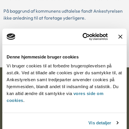
På baggrund af kommunens udtalelse fandt Ankestyrelsen
ikke anledning til at foretage yderligere.
Download PDF
Denne hjemmeside bruger cookies
Vi bruger cookies til at forbedre brugeroplevelsen på
ast.dk. Ved at tillade alle cookies giver du samtykke til, at
Ankestyrelsen
Ankestyrelsen samt tredjeparter anvender cookies på
hjemmesiden, blandt andet til indsamling af statistik. Du
Postadresse:
kan altid ændre dit samtykke via
vores side om
cookies
.
Nytorv 7, 2. sal
9000 Aalborg
Vis detaljer