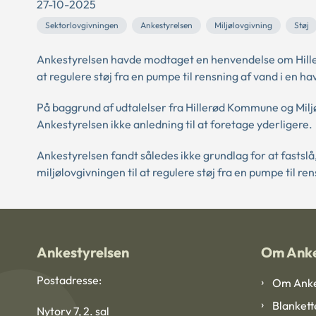
27-10-2025
Sektorlovgivningen
Ankestyrelsen
Miljølovgivning
Støj
Ankestyrelsen havde modtaget en henvendelse om Hillerø
at regulere støj fra en pumpe til rensning af vand i en h
På baggrund af udtalelser fra Hillerød Kommune og Miljø
Ankestyrelsen ikke anledning til at foretage yderligere.
Ankestyrelsen fandt således ikke grundlag for at fastslå
miljølovgivningen til at regulere støj fra en pumpe til re
Ankestyrelsen
Om Anke
Postadresse:
Om Anke
Blankett
Nytorv 7, 2. sal