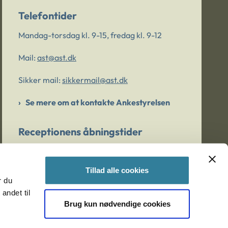
Telefontider
Mandag-torsdag kl. 9-15, fredag kl. 9-12
Mail:
ast@ast.dk
Sikker mail:
sikkermail@ast.dk
Se mere om at kontakte Ankestyrelsen
Receptionens åbningstider
Mandag-torsdag kl. 9-15, fredag kl. 9-13
Tillad alle cookies
r du
Er du bekymret for et barn/en ung?
andet til
Brug kun nødvendige cookies