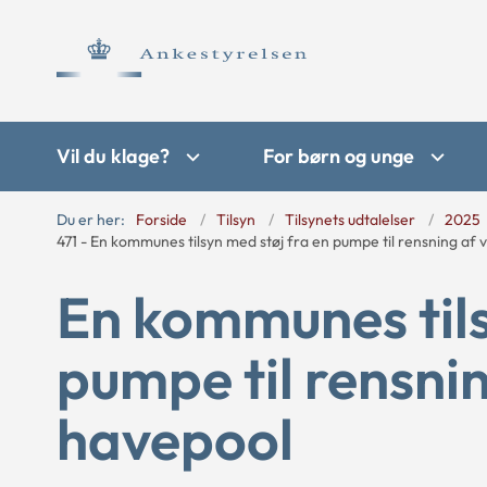
Vil du klage?
For børn og unge
Du er her:
Forside
Tilsyn
Tilsynets udtalelser
2025
471 - En kommunes tilsyn med støj fra en pumpe til rensning af 
En kommunes tils
pumpe til rensnin
havepool