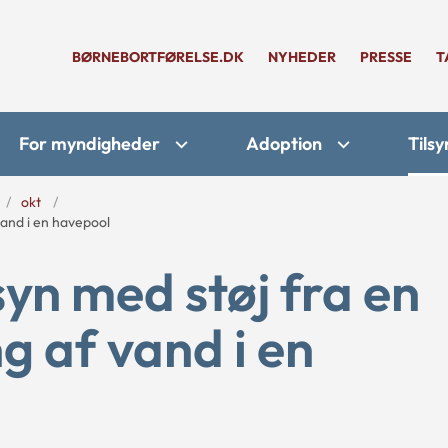
BØRNEBORTFØRELSE.DK
NYHEDER
PRESSE
T
For myndigheder
Adoption
Tilsy
okt
vand i en havepool
yn med støj fra en
g af vand i en