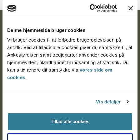
Ankestyrelsen
Denne hjemmeside bruger cookies
Postadresse:
Vi bruger cookies til at forbedre brugeroplevelsen på
ast.dk. Ved at tillade alle cookies giver du samtykke til, at
Nytorv 7, 2. sal
Ankestyrelsen samt tredjeparter anvender cookies på
9000 Aalborg
hjemmesiden, blandt andet til indsamling af statistik. Du
kan altid ændre dit samtykke via
vores side om
cookies
.
Ankestyrelsen Aalborg
Ankestyrelsen København
Vis detaljer
Tillad alle cookies
EAN: 57 98 000 35 48 21
CVR: 1007 4002