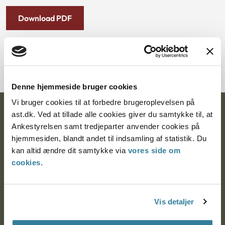
Download PDF
Denne hjemmeside bruger cookies
Vi bruger cookies til at forbedre brugeroplevelsen på
Ankestyrelsen
ast.dk. Ved at tillade alle cookies giver du samtykke til, at
Ankestyrelsen samt tredjeparter anvender cookies på
Postadresse:
hjemmesiden, blandt andet til indsamling af statistik. Du
kan altid ændre dit samtykke via
vores side om
Nytorv 7, 2. sal
cookies
.
9000 Aalborg
Vis detaljer
Ankestyrelsen Aalborg