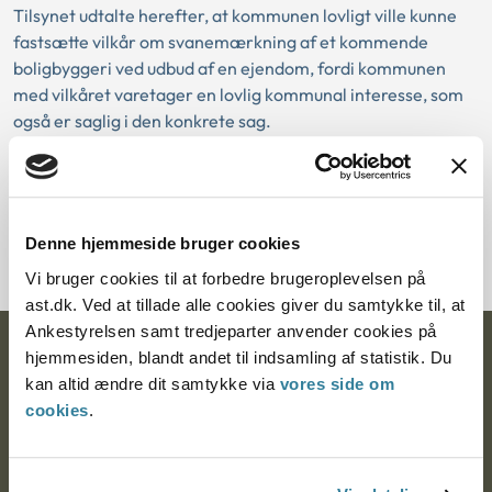
Tilsynet udtalte herefter, at kommunen lovligt ville kunne
fastsætte vilkår om svanemærkning af et kommende
boligbyggeri ved udbud af en ejendom, fordi kommunen
med vilkåret varetager en lovlig kommunal interesse, som
også er saglig i den konkrete sag.
Download PDF
Denne hjemmeside bruger cookies
Vi bruger cookies til at forbedre brugeroplevelsen på
ast.dk. Ved at tillade alle cookies giver du samtykke til, at
Ankestyrelsen samt tredjeparter anvender cookies på
Ankestyrelsen
hjemmesiden, blandt andet til indsamling af statistik. Du
kan altid ændre dit samtykke via
vores side om
Postadresse:
cookies
.
Nytorv 7, 2. sal
9000 Aalborg