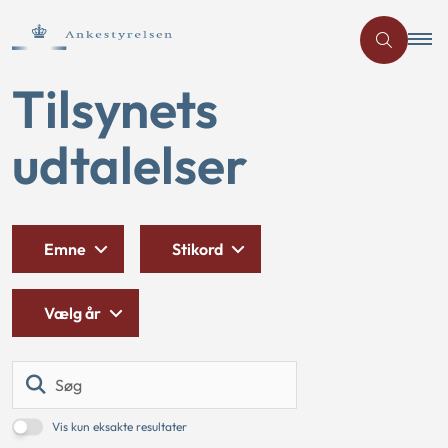
Tilsynets
udtalelser
Emne
Stikord
Vælg år
Søg
Vis kun eksakte resultater