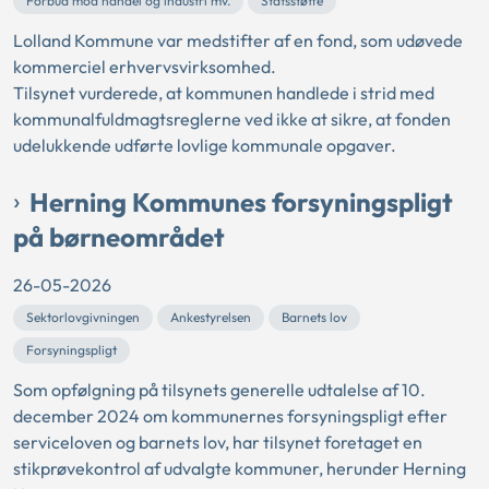
Forbud mod handel og industri mv.
Statsstøtte
Lolland Kommune var medstifter af en fond, som udøvede
kommerciel erhvervsvirksomhed.
Tilsynet vurderede, at kommunen handlede i strid med
kommunalfuldmagtsreglerne ved ikke at sikre, at fonden
udelukkende udførte lovlige kommunale opgaver.
Herning Kommunes forsyningspligt
på børneområdet
26-05-2026
Sektorlovgivningen
Ankestyrelsen
Barnets lov
Forsyningspligt
Som opfølgning på tilsynets generelle udtalelse af 10.
december 2024 om kommunernes forsyningspligt efter
serviceloven og barnets lov, har tilsynet foretaget en
stikprøvekontrol af udvalgte kommuner, herunder Herning