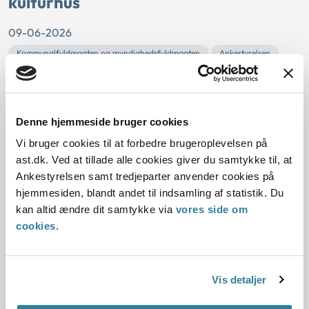
kulturhus
09-06-2026
Kommunalfuldmagten og myndighedsfuldmagten
Ankestyrelsen
Accessorisk virksomhed
Bortforpagtning
Markedspris
Tilsynet havde modtaget en henvendelse om Helsingør
Kommunes bortforpagtning af caféen Spisekammeret i det
Denne hjemmeside bruger cookies
kommunale kulturhus Toldkammeret.
Vi bruger cookies til at forbedre brugeroplevelsen på
Idet bortforpagtningen ud fra en samlet vurdering måtte
ast.dk. Ved at tillade alle cookies giver du samtykke til, at
anses for at finde sted på markedsvilkår, vurderede tilsynet,
Ankestyrelsen samt tredjeparter anvender cookies på
at der ikke var anledning til at rejse en tilsynssag.
hjemmesiden, blandt andet til indsamling af statistik. Du
kan altid ændre dit samtykke via
vores side om
Aarhus Kommunes brug af ikke-
cookies
.
godkendte tilbud efter barnets lov §
12, stk. 3
Vis detaljer
04-06-2026