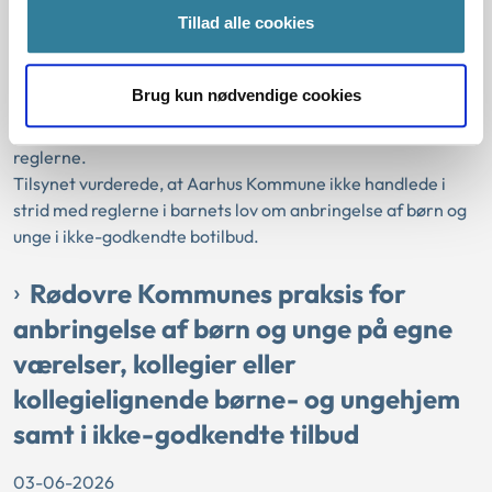
Sektorlovgivningen
Ankestyrelsen
Barnets lov
Botilbud
Tillad alle cookies
Godkendelse
Opholdssted
Tilsynet var blevet opmærksom på, at Aarhus Kommunes
Brug kun nødvendige cookies
praksis for brug af ikke-godkendte botilbud efter barnets
lov § 12, stk. 3 muligvis ikke var i overensstemmelse med
reglerne.
Tilsynet vurderede, at Aarhus Kommune ikke handlede i
strid med reglerne i barnets lov om anbringelse af børn og
unge i ikke-godkendte botilbud.
Rødovre Kommunes praksis for
anbringelse af børn og unge på egne
værelser, kollegier eller
kollegielignende børne- og ungehjem
samt i ikke-godkendte tilbud
03-06-2026