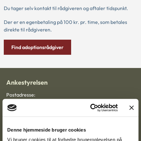
Du tager selv kontakt til rådgiveren og aftaler tidspunkt.
Der er en egenbetaling på 100 kr. pr. time, som betales
direkte til rådgiveren.
Find adoptionsrådgiver
Ankestyrelsen
Postadresse:
Nytorv 7, 2. sal
9000 Aalborg
Denne hjemmeside bruger cookies
Vi bruger cookies til at forbedre brugeroplevelsen på
Ankestyrelsen Aalborg