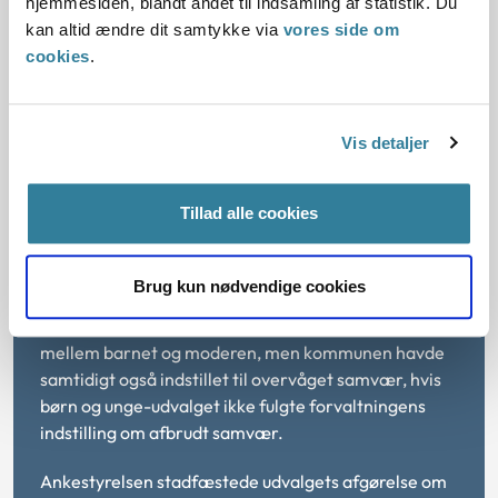
hjemmesiden, blandt andet til indsamling af statistik. Du
forældrenes kontakt til barnet, selv om kommunen
kan altid ændre dit samtykke via
vores side om
alene havde indstillet til overvåget samvær efter
cookies
.
servicelovens § 71, stk. 4. Dommen er også omtalt i
en artikel i Nyt fra Ankestyrelsen nr. 7, december
2020:
Vis detaljer
Vestre Landsrets dom om børn og unge-
udvalgets kompetence i overgrebssager
Tillad alle cookies
Ankestyrelsens afgørelse i en anden konkret sag:
Brug kun nødvendige cookies
Ankestyrelsen afgjorde i januar 2021 en sag, hvor
kommunen havde indstillet til afbrudt samvær
mellem barnet og moderen, men kommunen havde
samtidigt også indstillet til overvåget samvær, hvis
børn og unge-udvalget ikke fulgte forvaltningens
indstilling om afbrudt samvær.
Ankestyrelsen stadfæstede udvalgets afgørelse om