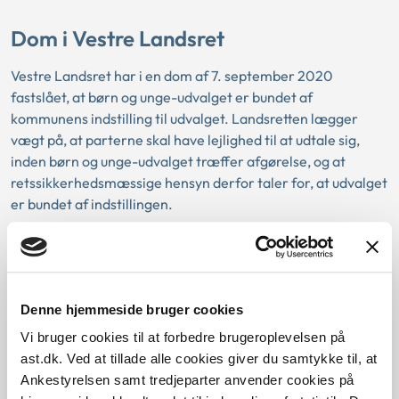
Dom i Vestre Landsret
Vestre Landsret har i en dom af 7. september 2020
fastslået, at børn og unge-udvalget er bundet af
kommunens indstilling til udvalget. Landsretten lægger
vægt på, at parterne skal have lejlighed til at udtale sig,
inden børn og unge-udvalget træffer afgørelse, og at
retssikkerhedsmæssige hensyn derfor taler for, at udvalget
er bundet af indstillingen.
Denne hjemmeside bruger cookies
Sag i Vestre Landsret:
Vi bruger cookies til at forbedre brugeroplevelsen på
Der var tale om en sag, hvor Ankestyrelsen og
ast.dk. Ved at tillade alle cookies giver du samtykke til, at
byretten havde tiltrådt, at der var truffet afgørelse
Ankestyrelsen samt tredjeparter anvender cookies på
efter servicelovens § 71, stk. 4, om at afbryde