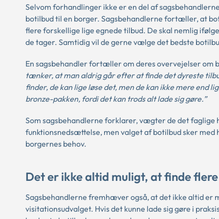
Selvom forhandlinger ikke er en del af sagsbehandlerne
botilbud til en borger. Sagsbehandlerne fortæller, at bot
flere forskellige lige egnede tilbud. De skal nemlig if
de tager. Samtidig vil de gerne vælge det bedste botilbu
En sagsbehandler fortæller om deres overvejelser om boti
tænker, at man aldrig går efter at finde det dyreste ti
finder, de kan lige løse det, men de kan ikke mere end l
bronze-pakken, fordi det kan trods alt lade sig gøre.”
Som sagsbehandlerne forklarer, vægter de det faglige 
funktionsnedsættelse, men valget af botilbud sker med hen
borgernes behov.
Det er ikke altid muligt, at finde fle
Sagsbehandlerne fremhæver også, at det ikke altid er muli
visitationsudvalget. Hvis det kunne lade sig gøre i praks