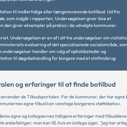
ation til midlertidige eller længerevarende botilbud. Ud fra
b, som indgår i rapporten. Undersøgelsen giver ikke et
n den giver eksempler på praksis i de udvalgte kommuner.
iet. Undersøgelsen er en af i alt tre undersøgelser om visitation
reministeriets evaluering af det specialiserede socialområde, so
re undersøgelser handler om valg af opholdssteder og
itation til døgnbehandling for borgere med et stofmisbrug.
en og erfaringer til at finde botilbud
, anvender de Tilbudsportalen. For de kommuner, der har egne b
kommunernes egne tilbud kan varetage borgerens støttebehov.
eres egne og kollegaernes tidligere erfaringer med tilbuddene
te anbefalinger, man kan få, hvis en kollega siger, ”jeg har arb