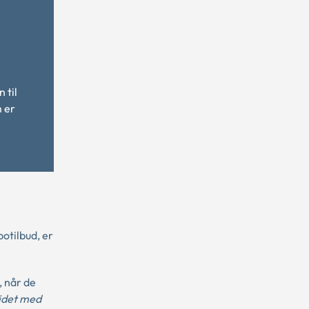
 til
m er
otilbud, er
, når de
ejdet med