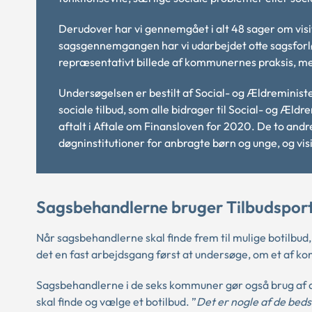
Derudover har vi gennemgået i alt 48 sager om visit
sagsgennemgangen har vi udarbejdet otte sagsforlø
repræsentativt billede af kommunernes praksis, me
Undersøgelsen er bestilt af Social- og Ældreminister
sociale tilbud, som alle bidrager til Social- og Æld
aftalt i Aftale om Finansloven for 2020. De to and
døgninstitutioner for anbragte børn og unge, og vis
Sagsbehandlerne bruger Tilbudsportal
Når sagsbehandlerne skal finde frem til mulige botilbud
det en fast arbejdsgang først at undersøge, om et af 
Sagsbehandlerne i de seks kommuner gør også brug af d
skal finde og vælge et botilbud. ”
Det er nogle af de beds