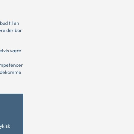
bud til en
ere der bor
elvis være
kompetencer
imødekomme
l
ykisk