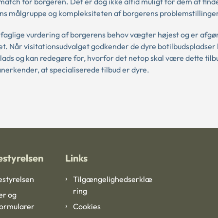
atch for borgeren. Det er dog ikke altid muligt for dem at finde
ns målgruppe og kompleksiteten af borgerens problemstillinge
 faglige vurdering af borgerens behov vægter højest og er afgø
lget. Når visitationsudvalget godkender de dyre botilbudspladse
ads og kan redegøre for, hvorfor det netop skal være dette tilb
erkender, at specialiserede tilbud er dyre.
styrelsen
Links
styrelsen
Tilgængelighedserklæ
ring
er og
formularer
Cookies