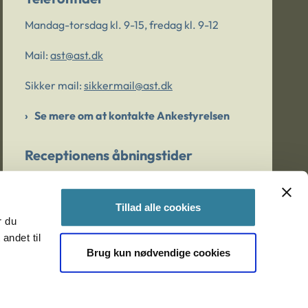
Mandag-torsdag kl. 9-15, fredag kl. 9-12
Mail:
ast@ast.dk
Sikker mail:
sikkermail@ast.dk
Se mere om at kontakte Ankestyrelsen
Receptionens åbningstider
Mandag-torsdag kl. 9-15, fredag kl. 9-13
Tillad alle cookies
r du
Er du bekymret for et barn/en ung?
andet til
Brug kun nødvendige cookies