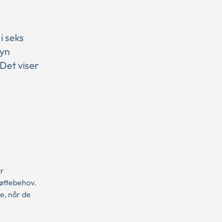
i seks
syn
Det viser
ar
øttebehov.
e, når de