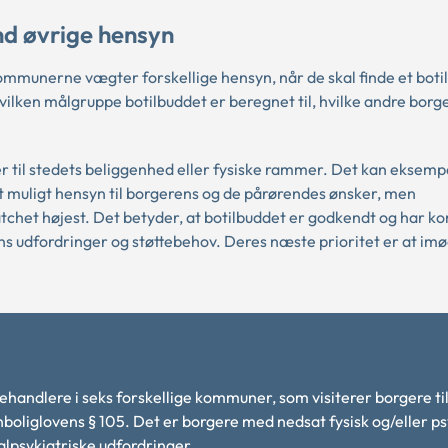
d øvrige hensyn
ommunerne vægter forskellige hensyn, når de skal finde et botil
vilken målgruppe botilbuddet er beregnet til, hvilke andre borg
er til stedets beliggenhed eller fysiske rammer. Det kan eksemp
 muligt hensyn til borgerens og de pårørendes ønsker, men
chet højest. Det betyder, at botilbuddet er godkendt og har 
ens udfordringer og støttebehov. Deres næste prioritet er at 
andlere i seks forskellige kommuner, som visiterer borgere ti
nboliglovens § 105. Det er borgere med nedsat fysisk og/eller ps
alpsykiatriske udfordringer.