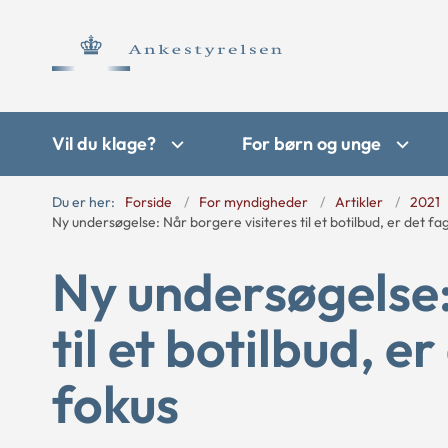
Vil du klage?
For børn og unge
Du er her:
Forside
For myndigheder
Artikler
2021
Ny undersøgelse: Når borgere visiteres til et botilbud, er det fa
Ny undersøgelse:
til et botilbud, e
fokus