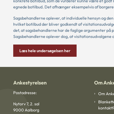
konkrete botilbud, som de vurderer kunne være et godt m
egnede botilbud. Det afhænger eksempelvis af borgere
Sagsbehandlerne oplever, at individuelle hensyn og den
hvilket botilbud der bliver godkendt af visitationsudva
det, at sagsbehandlerne har de faglige argumenter på pl
Sagsbehandlerne oplever dog, at visitationsudvalgene an
Læs hele undersøgelsen her
Ankestyrelsen
Om Anke
Postadresse:
Om Anke
Blankett
Nytorv 7, 2. sal
kontakt
9000 Aalborg