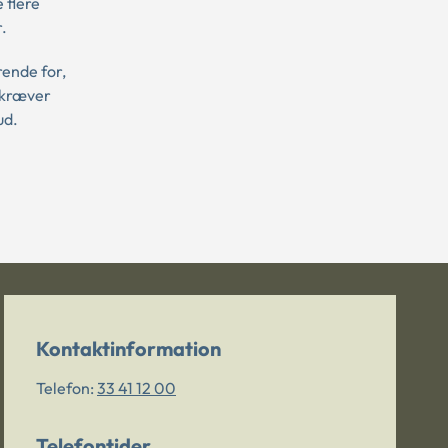
 flere
r.
rende for,
r kræver
ud.
Kontaktinformation
Telefon:
33 41 12 00
Telefontider