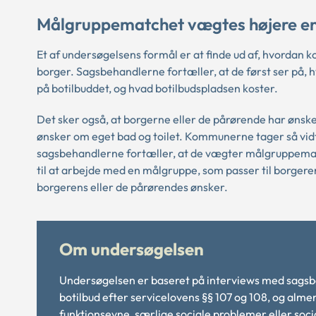
Målgruppematchet vægtes højere en
Et af undersøgelsens formål er at finde ud af, hvordan k
borger. Sagsbehandlerne fortæller, at de først ser på, h
på botilbuddet, og hvad botilbudspladsen koster.
Det sker også, at borgerne eller de pårørende har ønsk
ønsker om eget bad og toilet. Kommunerne tager så vidt
sagsbehandlerne fortæller, at de vægter målgruppemat
til at arbejde med en målgruppe, som passer til borger
borgerens eller de pårørendes ønsker.
Om undersøgelsen
Undersøgelsen er baseret på interviews med sagsbeh
botilbud efter servicelovens §§ 107 og 108, og alme
funktionsevne, særlige sociale problemer eller soci