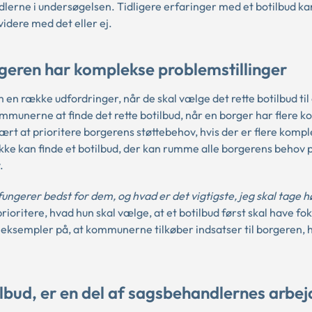
lerne i undersøgelsen. Tidligere erfaringer med et botilbud ka
dere med det eller ej.
rgeren har komplekse problemstillinger
n række udfordringer, når de skal vælge det rette botilbud til
mmunerne at finde det rette botilbud, når en borger har flere 
rt at prioritere borgerens støttebehov, hvis der er flere komp
kke kan finde et botilbud, der kan rumme alle borgerens behov 
.
fungerer bedst for dem, og hvad er det vigtigste, jeg skal tage h
ritere, hvad hun skal vælge, at et botilbud først skal have fok
ksempler på, at kommunerne tilkøber indsatser til borgeren, h
lbud, er en del af sagsbehandlernes arbej