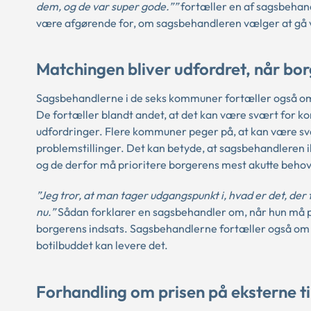
dem, og de var super gode.””
fortæller en af sagsbehand
være afgørende for, om sagsbehandleren vælger at gå vi
Matchingen bliver udfordret, når bo
Sagsbehandlerne i de seks kommuner fortæller også om e
De fortæller blandt andet, at det kan være svært for ko
udfordringer. Flere kommuner peger på, at kan være svæ
problemstillinger. Det kan betyde, at sagsbehandleren i
og de derfor må prioritere borgerens mest akutte behov
”Jeg tror, at man tager udgangspunkt i, hvad er det, der 
nu.”
Sådan forklarer en sagsbehandler om, når hun må prio
borgerens indsats. Sagsbehandlerne fortæller også om e
botilbuddet kan levere det.
Forhandling om prisen på eksterne ti