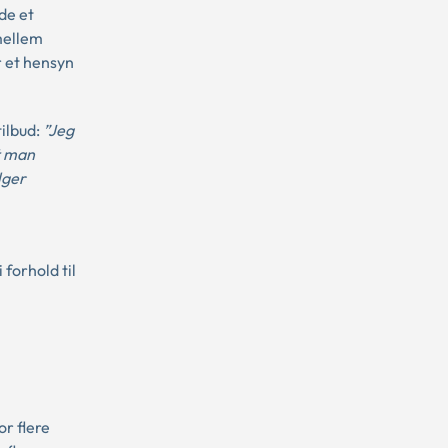
de et
 mellem
r et hensyn
ilbud:
”Jeg
t man
lger
forhold til
or flere