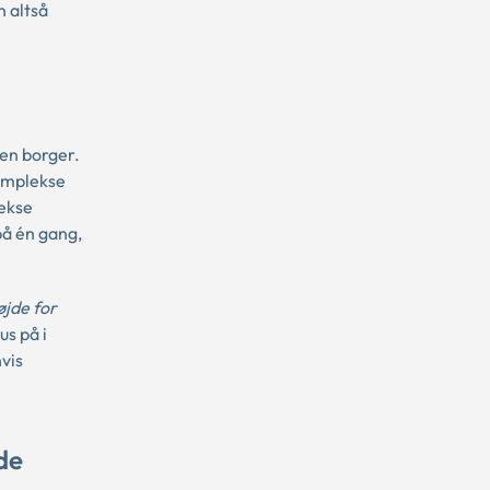
n altså
 en borger.
komplekse
lekse
på én gang,
øjde for
us på i
vis
de