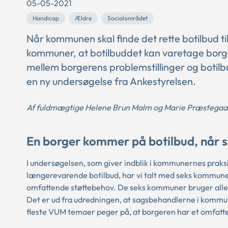
05-05-2021
Handicap
Ældre
Socialområdet
Når kommunen skal finde det rette botilbud til
kommuner, at botilbuddet kan varetage borge
mellem borgerens problemstillinger og boti
en ny undersøgelse fra Ankestyrelsen.
Af fuldmægtige Helene Brun Malm og Marie Præstegaa
En borger kommer på botilbud, når 
I undersøgelsen, som giver indblik i kommunernes praksis
længerevarende botilbud, har vi talt med seks kommuner. 
omfattende støttebehov. De seks kommuner bruger alle
Det er ud fra udredningen, at sagsbehandlerne i kommun
fleste VUM temaer peger på, at borgeren har et omfatt