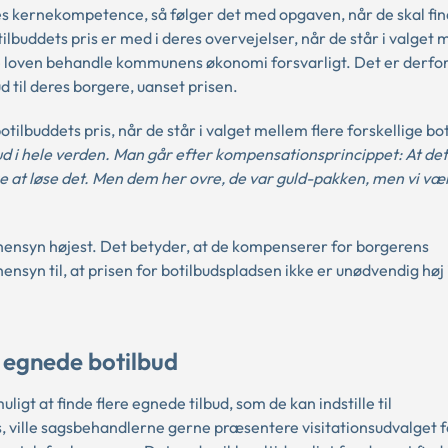
s kernekompetence, så følger det med opgaven, når de skal fin
ilbuddets pris er med i deres overvejelser, når de står i valget
ølge loven behandle kommunens økonomi forsvarligt. Det er derfo
d til deres borgere, uanset prisen.
lbuddets pris, når de står i valget mellem flere forskellige bot
lbud i hele verden. Man går efter kompensationsprincippet: At de
ige at løse det. Men dem her ovre, de var guld-pakken, men vi væ
hensyn højest. Det betyder, at de kompenserer for borgerens
syn til, at prisen for botilbudspladsen ikke er unødvendig høj i 
re egnede botilbud
gt at finde flere egnede tilbud, som de kan indstille til
is, ville sagsbehandlerne gerne præsentere visitationsudvalget f