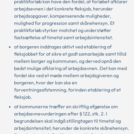
praktikforløb kan have den fordel, at forløbet afklarer
arbejdsevnen i det konkrete fleksjob, herunder
arbejdsopgaver, kompenserende muligheder,
mulighed for progression samt skånehensyn. Et
praktikforløb styrker matchet og understøtter
fastsættelse af timetal samt arbejdsintensitet.
at borgeren inddrages aktivt ved etablering af
fleksjobbet for at sikre et godt samarbejde samt tillid
mellem borger og kommunen, og derved opnå den
bedst mulige afklaring af arbejdsevnen. Det kan med
fordel ske ved et møde mellem arbejdsgiveren og
borgeren, hvor der kan ske en
forventningsafstemning, forinden etablering af et
fleksjob.
at kommunerne træffer en skriftlig afgørelse om
arbejdsevnevurderingen efter § 122, stk. 2. I
begrundelsen skal indgå stillingtagen til timetal og
arbejdsintensitet, herunder de konkrete skånehensyn.