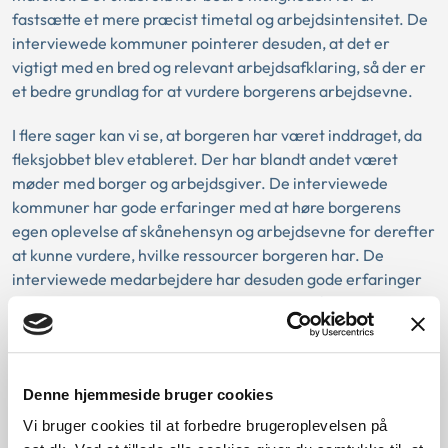
fastsætte et mere præcist timetal og arbejdsintensitet. De
interviewede kommuner pointerer desuden, at det er
vigtigt med en bred og relevant arbejdsafklaring, så der er
et bedre grundlag for at vurdere borgerens arbejdsevne.
I flere sager kan vi se, at borgeren har været inddraget, da
fleksjobbet blev etableret. Der har blandt andet været
møder med borger og arbejdsgiver. De interviewede
kommuner har gode erfaringer med at høre borgerens
egen oplevelse af skånehensyn og arbejdsevne for derefter
at kunne vurdere, hvilke ressourcer borgeren har. De
interviewede medarbejdere har desuden gode erfaringer
med en klar forventningsafstemning om skånehensyn,
timetal og intensitet på mødet med borger og
arbejdsgiver.
Denne hjemmeside bruger cookies
Begrundelse for godkendelse af
Vi bruger cookies til at forbedre brugeroplevelsen på