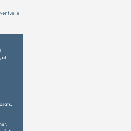
ventuelle
t
, at
dsats,
ner,