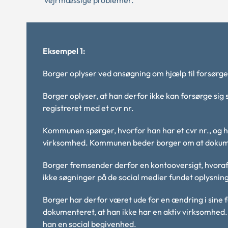
vejrmæssige problemer.
Eksempel 1:
Borger oplyser ved ansøgning om hjælp til forsørgel
Borger oplyser, at han derfor ikke kan forsørge sig
registreret med et cvr nr.
Kommunen spørger, hvorfor han har et cvr nr., og han 
virksomhed. Kommunen beder borger om at dokument
Borger fremsender derfor en kontooversigt, hvoraf
ikke søgninger på de social medier fundet oplysni
Borger har derfor været ude for en ændring i sine f
dokumenteret, at han ikke har en aktiv virksomhed
han en social begivenhed.