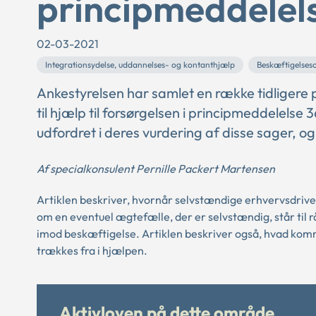
principmeddelel
02-03-2021
Integrationsydelse, uddannelses- og kontanthjælp
Beskæftigelses
Ankestyrelsen har samlet en række tidligere
til hjælp til forsørgelsen i principmeddelels
udfordret i deres vurdering af disse sager, o
Af specialkonsulent Pernille Packert Martensen
Artiklen beskriver, hvornår selvstændige erhvervsdriven
om en eventuel ægtefælle, der er selvstændig, står til 
imod beskæftigelse. Artiklen beskriver også, hvad kom
trækkes fra i hjælpen.
Aktivloven på dette område