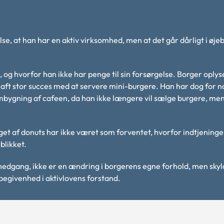
e, at han har en aktiv virksomhed, men at det går dårligt i øjeb
g hvorfor han ikke har penge til sin forsørgelse. Borger oplyse
haft stor succes med at servere mini-burgere. Han har dog for n
mbygning af cafeen, da han ikke længere vil sælge burgere, men
get af donuts har ikke været som forventet, hvorfor indtjening
blikket.
nedgang, ikke er en ændring i borgerens egne forhold, men skyl
 begivenhed i aktivlovens forstand.