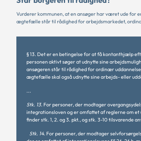
Står borgeren til rådighed?
Vurderer kommunen, at en ansøger har været ude for en
ægtefælle står til rådighed for arbejdsmarkedet, ordinæ
§ 13. Det er en betingelse for at få kontanthjælp eft
personen aktivt søger at udnytte sine arbejdsmuligh
ansøgeren står til rådighed for ordinær uddannelse
ægtefælle skal også udnytte sine arbejds- eller u
...
Stk. 13.
For personer, der modtager overgangsydelse
integrationsloven og er omfattet af reglerne om et
finder stk. 1, 2. og 3. pkt., og stk. 3-10 tilsvarende 
Stk. 14.
For personer, der modtager selvforsørgel