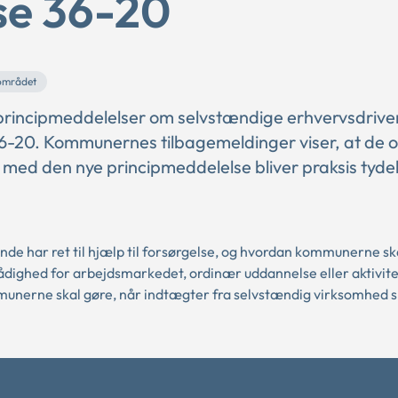
se 36-20
området
 principmeddelelser om selvstændige erhvervsdrive
e 36-20. Kommunernes tilbagemeldinger viser, at de o
g med den nye principmeddelelse bliver praksis tydel
de har ret til hjælp til forsørgelse, og hvordan kommunerne sk
rådighed for arbejdsmarkedet, ordinær uddannelse eller aktivite
munerne skal gøre, når indtægter fra selvstændig virksomhed s