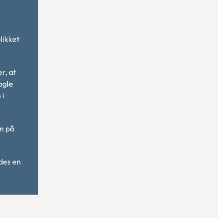
likket
r, at
ogle
 i
en på
des en