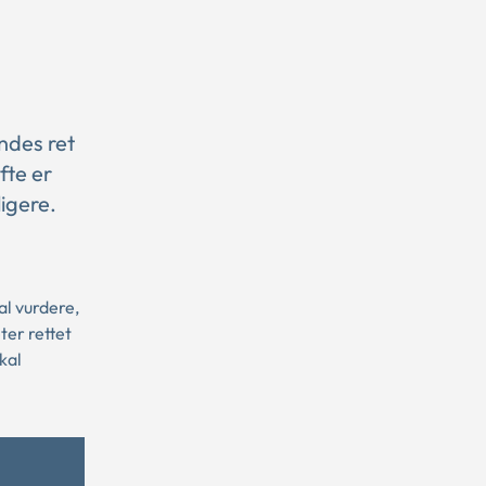
ndes ret
fte er
igere.
al vurdere,
ter rettet
kal