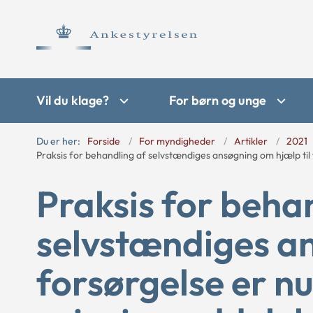
Vil du klage?
For børn og unge
Du er her:
Forside
For myndigheder
Artikler
2021
Praksis for behandling af selvstændiges ansøgning om hjælp til
Praksis for beha
selvstændiges an
forsørgelse er nu