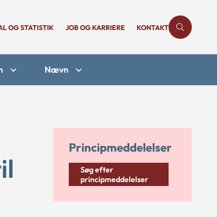
AL OG STATISTIK
JOB OG KARRIERE
KONTAKT
n
Nævn
Principmeddelelser
il
Søg efter
principmeddelelser