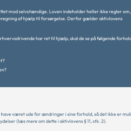
rettet mod selvstændige. Loven indeholder heller ikke regler om,
regning af hjælp til forsørgelse. Derfor gælder aktivlovens
ervsdrivende har ret til hjælp, skal de se på følgende forhol
et?
pen?
have været ude for ændringer i sine forhold, så det ikke er muli
delser (læs mere om dette i aktivlovens § 11, stk. 2).