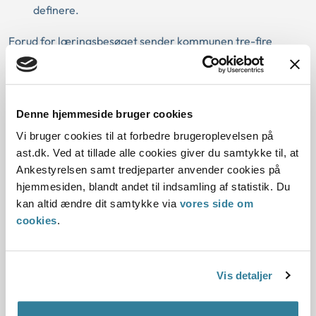
definere.
Forud for læringsbesøget sender kommunen tre-fire
afgjorte sager om det pågældende emne til Ankestyrelsen
og VISO. Det er med til at sikre, at læringsbesøget tager sit
udgangspunkt i en kommunal konkret virkelighed, og at
læringen bliver praksisnær.
Denne hjemmeside bruger cookies
Vi bruger cookies til at forbedre brugeroplevelsen på
De første forløb udbydes fra november 2020.
ast.dk. Ved at tillade alle cookies giver du samtykke til, at
Ankestyrelsen samt tredjeparter anvender cookies på
Om Taskforce-Handicap
hjemmesiden, blandt andet til indsamling af statistik. Du
kan altid ændre dit samtykke via
vores side om
Taskforcen på handicapområdet er et samarbejde mellem
cookies
.
Ankestyrelsen og Socialstyrelsen. Formålet med taskforcen
er at støtte kommunerne i at styrke kvaliteten i
sagsbehandlingen på handicapområdet for både børn og
Vis detaljer
voksne.