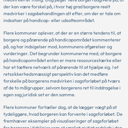
der kan være forskel på, i hvor høj grad borgere reelt
medvirker i sagsbehandlingen alt efter, om der er tale om
indsatser på handicap- eller udsatteområdet.
Flere kommuner oplever, at der er en større tendens til, at
borgere og pårørende på handicapområdet kommenterer
på, og har indsigelser mod, kommunens afgørelser og
vurderinger. Det begrunder kommunerne med, at borgere
på handicapområdet enten er mere ressourcestærke eller
har et tættere netværk af pårørende til at hjælpe sig. I et
retssikkerhedsmæssigt perspektiv kan det medføre
forskelle på borgerens medvirken i sagsforløbet på tværs
af de to målgrupper, selvom borgerens ret til inddragelse i
egen sag juridisk set er den samme.
Flere kommuner fortæller dog, at de lægger vægt på at
tydeliggøre, hvad borgeren kan forvente i sagsforløbet. De
fremhæver eksempler på visualiseringer af sagsforløbet
for borgeren i tidslinjer som et særligt givtigt redskab i den