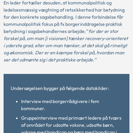
En leder fortæller desuden, at kommunalpolitisk og
ledelsesmæssig vægtning af retssikkerhed har betydning
for den konkrete sagsbehandling. I denne forbindelse får
kommunalpolitisk fokus på fx borgerinddragelse praktisk
betydning i sagsbehandlernes arbejde; ”
for der er stor
forskel på, om man [i visionen] tænker recovery-orienteret
i yderste grad, eller om man tænker, at det skal gå rimeligt
og økonomisk. Der er en kæmpe forskel på, hvordan man
ser det udmønte sig i det praktiske arbejde.”
Undersøgelsen bygger på følgende datakilder:
Interview med borgerrådgivere i fem
kommuner.
Gruppeinterview med primært ledere på tværs
af området for udsatte voksne, udsatte børn,
voksne med handicap og børn med handicap i