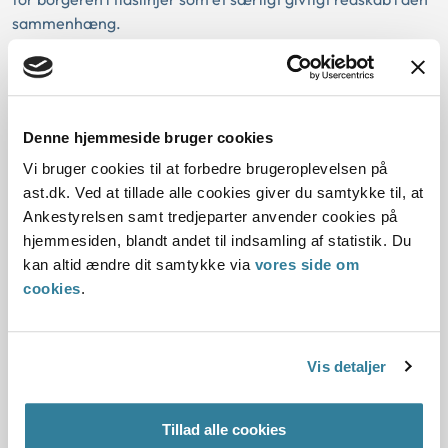
sammenhæng.
Det er ikke altid klart for borgeren,
hvornår der er tale om en partshøring,
Denne hjemmeside bruger cookies
og hvad formålet med partshøringen
Vi bruger cookies til at forbedre brugeroplevelsen på
er
ast.dk. Ved at tillade alle cookies giver du samtykke til, at
Ankestyrelsen samt tredjeparter anvender cookies på
Borgeren har lovmæssigt krav på at blive partshørt over de
hjemmesiden, blandt andet til indsamling af statistik. Du
faktiske oplysninger i sagen, som er til ugunst for borgeren,
kan altid ændre dit samtykke via
vores side om
og som borgeren ikke er bekendt med, inden kommunen
cookies
.
træffer en afgørelse. Undersøgelsen peger imidlertid på, at
der kan være en uoverensstemmelse i kommunens
oplevelse af at have overholdt det processuelle retskrav om
Vis detaljer
partshøring og borgerens faktiske oplevelse af at være
blevet partshørt. En uoverensstemmelse som ifølge de
interviewede ledere og borgerrådgivere grundlæggende
Tillad alle cookies
bunder i en mangelfuld kommunikation om partshøringens