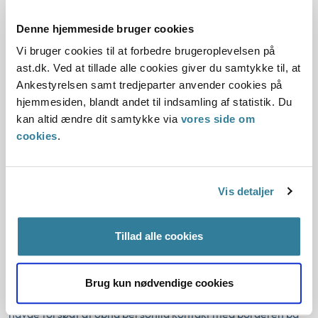
Denne hjemmeside bruger cookies
Undersøgelsen viser blandt andet, at størstedelen af de
sager, som Ankestyrelsen ville ændre eller hjemvise,
Vi bruger cookies til at forbedre brugeroplevelsen på
handler om aktivitetsparate borgere. Vi ser flere eksempler
ast.dk. Ved at tillade alle cookies giver du samtykke til, at
på udfordringer med at forholde sig til, om der er tale om
Ankestyrelsen samt tredjeparter anvender cookies på
en jobparat eller aktivitetsparat borger.
hjemmesiden, blandt andet til indsamling af statistik. Du
kan altid ændre dit samtykke via
vores side om
I disse sager forholder kommunerne sig ikke til, om der er
cookies
.
andre forhold end de rimelige grunde, der kan føre til, at
den aktivitetsparate borger ikke skal stå til rådighed,
herunder om en sanktion vil fremme den aktivitetsparate
Vis detaljer
borgers rådighed.
Undersøgelsen viser også, at kommunen i to sager, hvor
Tillad alle cookies
borgeren var aktivitetsparat, ikke havde udtømt alle
rimelige muligheder for personlig kontakt med borgeren.
Fælles for de to sager var, at kommunerne var bekendt
Brug kun nødvendige cookies
med borgerens bopælsadresse, men at kommunerne ikke
havde forsøgt at opnå personlig kontakt med borgeren på