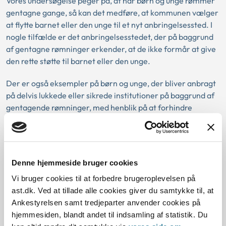
Vores undersøgelse peger på, at når børn og unge rømmer
gentagne gange, så kan det medføre, at kommunen vælger
at flytte barnet eller den unge til et nyt anbringelsessted. I
nogle tilfælde er det anbringelsesstedet, der på baggrund
af gentagne rømninger erkender, at de ikke formår at give
den rette støtte til barnet eller den unge.
Der er også eksempler på børn og unge, der bliver anbragt
på delvis lukkede eller sikrede institutioner på baggrund af
gentagende rømninger, med henblik på at forhindre
fremtidig rømning.
Når børn og unge rømmer, kan de
Denne hjemmeside bruger cookies
havne i udsatte situationer
Vi bruger cookies til at forbedre brugeroplevelsen på
I undersøgelsen ser vi, at børn og unge kan komme i udsatte
ast.dk. Ved at tillade alle cookies giver du samtykke til, at
situationer, når de rømmer. Det handler blandt andet om,
Ankestyrelsen samt tredjeparter anvender cookies på
at de kan være i risiko for at blive udsat for seksuelle
hjemmesiden, blandt andet til indsamling af statistik. Du