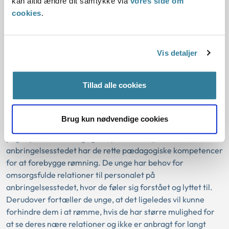
overgreb, tage stoffer eller færdes på gaden alene om
kan altid ændre dit samtykke via
vores side om
natten.
cookies
.
Trygge og tillidsfulde voksenrelationer
Vis detaljer
på anbringelsesstedet kan
være med
til at forhindre rømning
Tillad alle cookies
Flere unge udtrykker, at personalet på deres
anbringelsessted ikke altid formår at skabe trygge og
Brug kun nødvendige cookies
tillidsfulde relationer til de unge. De unges fortællinger
peger på, at det er vigtigt, at personalet på
anbringelsesstedet har de rette pædagogiske kompetencer
for at forebygge rømning. De unge har behov for
omsorgsfulde relationer til personalet på
anbringelsesstedet, hvor de føler sig forstået og lyttet til.
Derudover fortæller de unge, at det ligeledes vil kunne
forhindre dem i at rømme, hvis de har større mulighed for
at se deres nære relationer og ikke er anbragt for langt