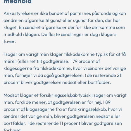
medhold
Ankestyrelsen er ikke bundet af parternes påstande og kan
ændre en afgørelse til gunst eller ugunst for den, der har
klaget. En ændret afgørelse er derfor ikke det samme som
medhold i klagen. De fleste ændringer er dog i klagers
favør.
I sager om varigt mén klager tilskadekomne typisk for at få
mere i (eller ret til) godtgørelse. I 79 procent af
klagesagerne fra tilskadekomne, hvor vi ændrer det varige
mén, forhøjer vi da også godtgørelsen. I de resterende 21
procent bliver godtgørelsen nedsat eller bortfalder.
Modsat klager et forsikringsselskab typisk i sager om varigt
mén, fordi de mener, at godtgørelsen er for høj. I 89
procent af klagesagerne fra et forsikringsselskab, hvor vi
ændrer det varige mén, bliver godtgørelsen nedsat eller
bortfalder. I de resterende 11 procent bliver godtgørelsen
forhøjet.