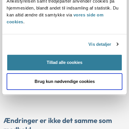
Ankestyrelsen samt tredjeparter anvender cookies på
ulykke, er højere end omgørelsesprocenten for sager, der
hjemmesiden, blandt andet til indsamling af statistik. Du
udspringer af en erhvervssygdom. Det skal dog ses i
kan altid ændre dit samtykke via
vores side om
sammenhæng med, at klageandelen fra tilskadekomne er
cookies
.
væsentlig højere i sager, der udspringer af en
erhvervssygdom.
Vis detaljer
Tillad alle cookies
Brug kun nødvendige cookies
Ændringer er ikke det samme som