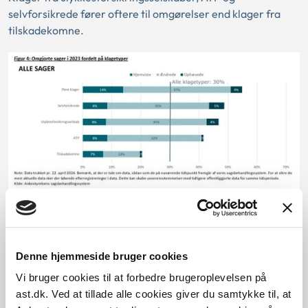
selvforsikrede fører oftere til omgørelser end klager fra
tilskadekomne.
Fordelingen ser en smule anderledes ud, hvis vi opdeler
omgørelserne i sager, der udspringer af en arbejdsulykke
Denne hjemmeside bruger cookies
og sager, der udspringer af en erhvervssygdom.
Vi bruger cookies til at forbedre brugeroplevelsen på
ast.dk. Ved at tillade alle cookies giver du samtykke til, at
Omgørelsesprocenten for sager, der udspringer af en