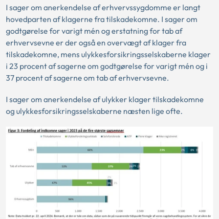
I sager om anerkendelse af erhvervssygdomme er langt
hovedparten af klagerne fra tilskadekomne. I sager om
godtgørelse for varigt mén og erstatning for tab af
erhvervsevne er der også en overvægt af klager fra
tilskadekomne, mens ulykkesforsikringsselskaberne klager
i 23 procent af sagerne om godtgørelse for varigt mén og i
37 procent af sagerne om tab af erhvervsevne.
I sager om anerkendelse af ulykker klager tilskadekomne
og ulykkesforsikringsselskaberne næsten lige ofte.