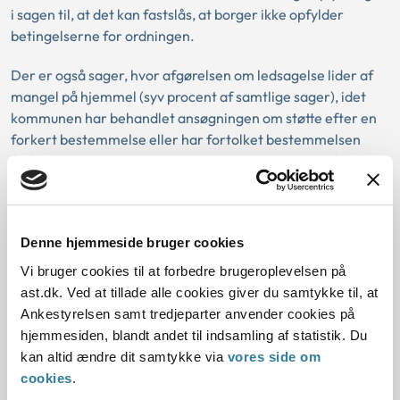
i sagen til, at det kan fastslås, at borger ikke opfylder
betingelserne for ordningen.
Der er også sager, hvor afgørelsen om ledsagelse lider af
mangel på hjemmel (syv procent af samtlige sager), idet
kommunen har behandlet ansøgningen om støtte efter en
forkert bestemmelse eller har fortolket bestemmelsen
forkert. Derudover har kommunen i seks procent af
samtlige sager ikke i tilstrækkelig grad begrundet, hvorfor
afgørelsen har fået et bestemt resultat.
Kommunerne er gode til at partshøre borgeren. I alle 385
Denne hjemmeside bruger cookies
sager er borgeren blevet partshørt. Endelig er der kun én
Vi bruger cookies til at forbedre brugeroplevelsen på
sag, hvor der i afgørelsen ses at være udøvet skøn under
ast.dk. Ved at tillade alle cookies giver du samtykke til, at
regel.
Ankestyrelsen samt tredjeparter anvender cookies på
hjemmesiden, blandt andet til indsamling af statistik. Du
kan altid ændre dit samtykke via
vores side om
De ikke påklagede sager ville i højere
cookies
.
grad end de påklagede sager blive