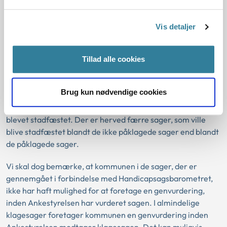
omgjort
Vis detaljer
I Handicapsagsbarometret 2023 vurderer Ankestyrelsen, at
afgørelsen i 53 procent af sagerne er i overensstemmelse
med regler og praksis og derfor ville blive stadfæstet, hvis
Tillad alle cookies
de var blevet påklaget til Ankestyrelsen. Af
Ankestatistikken fremgår det, at 73 procent af
Brug kun nødvendige cookies
kommunernes afgørelser om ledsagelse efter § 97, som har
været påklaget til Ankestyrelsen i samme periode, er
blevet stadfæstet. Der er herved færre sager, som ville
blive stadfæstet blandt de ikke påklagede sager end blandt
de påklagede sager.
Vi skal dog bemærke, at kommunen i de sager, der er
gennemgået i forbindelse med Handicapsagsbarometret,
ikke har haft mulighed for at foretage en genvurdering,
inden Ankestyrelsen har vurderet sagen. I almindelige
klagesager foretager kommunen en genvurdering inden