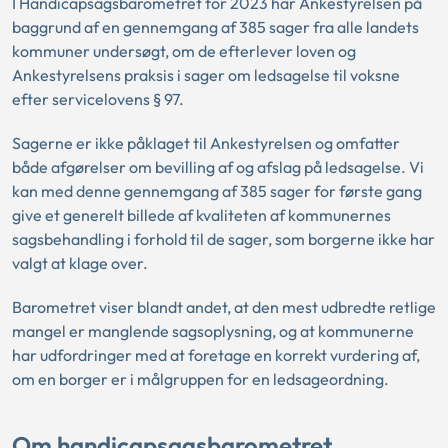
I Handicapsagsbarometret for 2023 har Ankestyrelsen på
baggrund af en gennemgang af 385 sager fra alle landets
kommuner undersøgt, om de efterlever loven og
Ankestyrelsens praksis i sager om ledsagelse til voksne
efter servicelovens § 97.
Sagerne er ikke påklaget til Ankestyrelsen og omfatter
både afgørelser om bevilling af og afslag på ledsagelse. Vi
kan med denne gennemgang af 385 sager for første gang
give et generelt billede af kvaliteten af kommunernes
sagsbehandling i forhold til de sager, som borgerne ikke har
valgt at klage over.
Barometret viser blandt andet, at den mest udbredte retlige
mangel er manglende sagsoplysning, og at kommunerne
har udfordringer med at foretage en korrekt vurdering af,
om en borger er i målgruppen for en ledsageordning.
Om handicapsagsbarometret