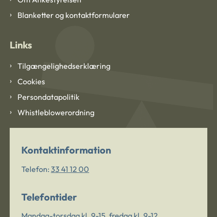
Blanketter og kontaktformularer
Links
Tilgængelighedserklæring
Cookies
Persondatapolitik
Whistleblowerordning
Kontaktinformation
Telefon:
33 41 12 00
Telefontider
Mandag-torsdag kl. 9-15, fredag kl. 9-12