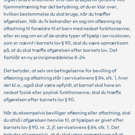
hjemmetræning har det betydning, at du er klar over,
hvilken bestemmelse du skal bruge, når du træffer
afgørelsen. Når du fx behandler en sag om afløsning og
aflastning til forældre til et barn med nedsat funktionsevne,
eller en sag om en af de andre typer af hjælp i serviceloven,
som er nævnt i barnets lov § 90, skal du være opmærksom
på, at du skal træffe afgørelsen efter barnets lov. Det
fastslår en ny principmeddelelse 8-24.
Det betyder, at selv om betingelserne for bevilling af
afløsning og aflastning står i servicelovens § 84, stk. 1, hvor
det bl.a., også skal være opfyldt, at barnet skal have en
nedsat fysisk eller psykisk funktionsevne, skal du træffe
afgørelsen efter barnets lov § 90.
Når du eksempelvis bevilliger afløsning eller aflastning, skal
du altså i afgørelsen henvise til, at hjælpen er givet efter
barnets lov § 90, nr. 2, jf. servicelovens § 84, stk. 1. Det
betyder eksempelvis, at du skal være opmærksom på at