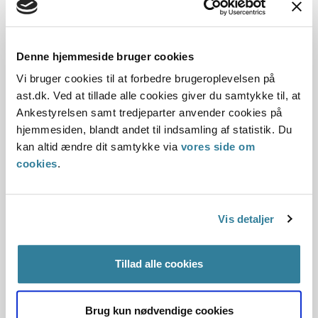
Det skyldes, at kommunen skal bevillige en
indretningsperiode, hvis kommunen nedsætter hjælp til
dækning af tabt arbejdsfortjeneste efter § 87 betydeligt
Denne hjemmeside bruger cookies
(principmeddelelse 231-10).
Vi bruger cookies til at forbedre brugeroplevelsen på
Træffer kommunen eksempelvis afgørelse om, at en
ast.dk. Ved at tillade alle cookies giver du samtykke til, at
forælder, der modtager dækning af tabt
Ankestyrelsen samt tredjeparter anvender cookies på
arbejdsfortjeneste i 30 timer om ugen til at hjemmetræne,
hjemmesiden, blandt andet til indsamling af statistik. Du
fremadrettet har ret til hjælpen i 5 timer om ugen, skal
kan altid ændre dit samtykke via
vores side om
kommunen give en indretningsperiode, fordi der er tale om
cookies
.
en betydelig nedsættelse af hjælp, der er ydet efter § 87.
Vis detaljer
Hjælpen kan tages med til udlandet
Ved midlertidigt ophold i udlandet kan man kun tage den
Tillad alle cookies
hjælp med, som er nævnt i udlandsbekendtgørelsens § 1.
Dækning af tabt arbejdsfortjeneste, som er bevilliget efter
barnets lov § 87, er en af de typer af hjælp, som er nævnt,
Brug kun nødvendige cookies